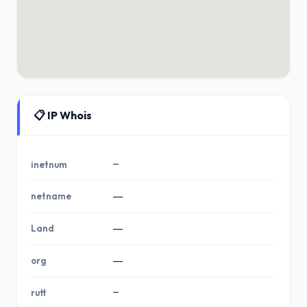
📋 IP Whois
—
inetnum
netname
—
Land
—
org
—
—
rutt