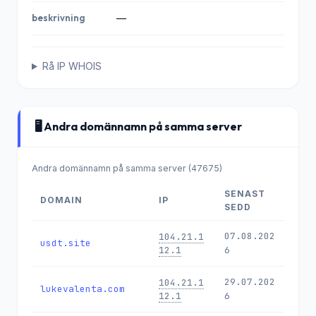
beskrivning
—
Rå IP WHOIS
🖥️ Andra domännamn på samma server
Andra domännamn på samma server (47675)
SENAST
DOMAIN
IP
SEDD
07.08.202
104.21.1
usdt.site
12.1
6
29.07.202
104.21.1
lukevalenta.com
12.1
6