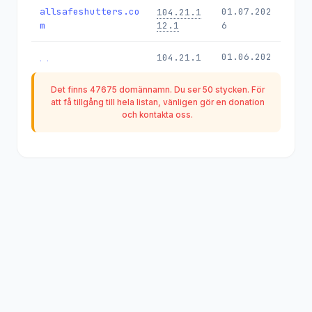
allsafeshutters.co
01.07.202
104.21.1
m
12.1
6
01.06.202
104.21.1
btcrow.com
12.1
6
Det finns 47675 domännamn. Du ser 50 stycken. För
19.03.202
104.21.1
att få tillgång till hela listan, vänligen gör en
donation
korsanoyuncu.net
och kontakta oss.
12.1
6
agrievdenevenakliy
04.11.202
104.21.1
at.com
12.1
5
17.09.202
104.21.1
andajans.com
12.1
5
17.09.202
104.21.1
sevgi.com.tr
12.1
5
17.09.202
104.21.1
sunucu.org
12.1
5