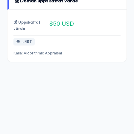
💰 Domän uppskattat värde
💰 Uppskattat
$50 USD
värde
🌍 .NET
Källa: Algorithmic Appraisal