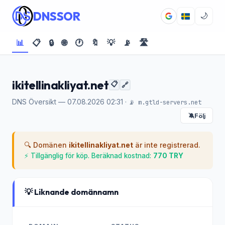
DNSSOR
🌙
📊
📋
🔒
🌐
🕐
🔖
💡
📡
🛣️
ikitellinakliyat.net
📋
🔗
DNS Översikt — 07.08.2026 02:31 ·
📡 m.gtld-servers.net
Följ
🔕
🔍 Domänen
ikitellinakliyat.net
är inte registrerad.
⚡ Tillgänglig för köp. Beräknad kostnad:
770 TRY
💡 Liknande domännamn