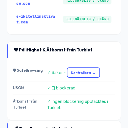
TILLGÄNGLIG / OKÄND
ow.com
e-ikitellinakliya
TILLGÄNGLIG / OKÄND
t.com
🛡️ Pålitlighet & Åtkomst från Turkiet
🛡️ SafeBrowsing
✓ Säker -
Kontrollera →
USOM
✓ Ej blockerad
Åtkomst från
✓ Ingen blockering upptäcktes i
Turkiet
Turkiet.