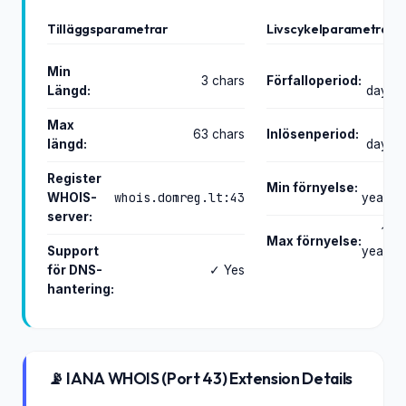
Tilläggsparametrar
Livscykelparametrar
Min
0
3 chars
Förfalloperiod:
Längd:
days
Max
0
63 chars
Inlösenperiod:
längd:
days
Register
1
Min förnyelse:
whois.domreg.lt:43
WHOIS-
years
server:
10
Max förnyelse:
Support
years
för DNS-
✓ Yes
hantering:
📡 IANA WHOIS (Port 43) Extension Details