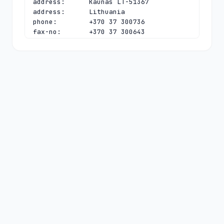
address:      Kaunas LT-51367

address:      Lithuania

phone:        +370 37 300736

fax-no:       +370 37 300643

e-mail:       
vadovas@domreg.lt
contact:      technical

name:         Tomas Simonaitis

organisation: Kaunas University of 
Technology

address:      Internet Service Centre

address:      Studentu 48a

address:      Kaunas LT-51367

address:      Lithuania

phone:        +370 37 353325

fax-no:       +370 37 300643

e-mail:       
hostmaster@domreg.lt
nserver:      A.TLD.LT 185.150.40.131

nserver:      B.TLD.LT 194.0.20.1 
2001:678:19:0:0:0:0:1

nserver:      D.TLD.LT 194.0.3.1 
2001:678:6:0:0:0:0:1
