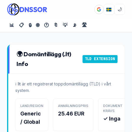
DNSSOR
🌙
📊
📋
🔒
🌐
🕐
🔖
💡
📡
🛣️
🌍 Domäntillägg (.lt)
TLD EXTENSION
Info
ℹ️
lt
är ett registrerat toppdomäntillägg (TLD) i vårt
system.
LAND/REGION
ANMÄLNINGSPRIS
DOKUMENT
KRÄVS
Generic
25.46 EUR
✓ Inga
/ Global