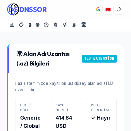
DNSSOR
🌙
📊
📋
🔒
🌐
🕐
🔖
💡
📡
🛣️
🌍 Alan Adı Uzantısı
TLD EXTENSION
(.az) Bilgileri
ℹ️
az
sistemimizde kayıtlı bir üst düzey alan adı (TLD)
uzantısıdır.
ÜLKE /
KAYIT
BELGE
BÖLGE
ÜCRETI
GEREKLI MI
Generic
414.84
✓ Hayır
/ Global
USD