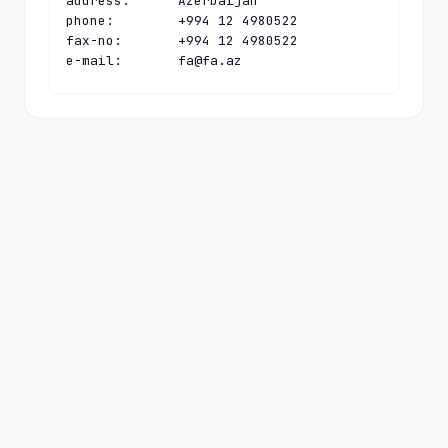
address:      Azerbaijan

phone:        +994 12 4980522

fax-no:       +994 12 4980522

e-mail:       
fa@fa.az
contact:      technical

name:         Timur Khanjanov

organisation: IntraNS

address:      ap 30/34 home

address:      35 Zarifa Aliyeva Street

address:      Baku AZ1000

address:      Azerbaijan

phone:        +994 12 4939319

e-mail:       
intel@intrans.baku.az
nserver:      AZ.HOSTMASTER.UA 
195.47.253.13 2001:67c:258:0:0:0:0:13

nserver:      NS13.INTRANS.AZ 
217.14.111.13

nserver:      NS3.INTRANS.AZ 
148.251.2.246

nserver:      RIP.PSG.COM 147.28.0.39 
2001:418:1:0:0:0:0:39
