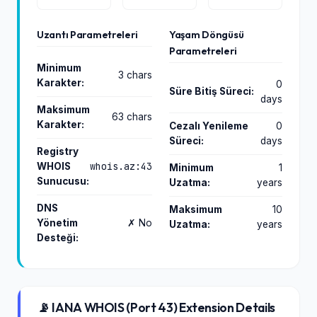
Uzantı Parametreleri
Yaşam Döngüsü
Parametreleri
Minimum
3 chars
Karakter:
0
Süre Bitiş Süreci:
days
Maksimum
63 chars
Karakter:
Cezalı Yenileme
0
Süreci:
days
Registry
whois.az:43
WHOIS
Minimum
1
Sunucusu:
Uzatma:
years
DNS
Maksimum
10
Yönetim
✗ No
Uzatma:
years
Desteği:
📡 IANA WHOIS (Port 43) Extension Details