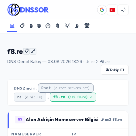
DNSSOR
🌙
📊
📋
🔒
🌐
🕐
🔖
💡
📡
🛣️
f8.re
📋
🔗
DNS Genel Bakış — 08.08.2026 18:29 ·
📡 ns2.f8.re
Takip Et
🔕
Root
DNS Zinciri:
→
(a.root-servers.net)
re
f8.re
✓
→
(d.nic.fr)
(ns2.f8.re)
Alan Adı için Nameserver Bilgisi
NS
📡 ns2.f8.re
NAMESERVER
IP