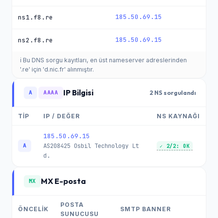
185.50.69.15
ns1.f8.re
185.50.69.15
ns2.f8.re
ℹ️ Bu DNS sorgu kayıtları, en üst nameserver adreslerinden
'.re' için 'd.nic.fr' alınmıştır.
IP Bilgisi
A
AAAA
2 NS sorgulandı
TİP
IP / DEĞER
NS KAYNAĞI
185.50.69.15
AS208425
Osbil Technology Lt
A
✓ 2/2: OK
d.
MX E-posta
MX
POSTA
ÖNCELİK
SMTP BANNER
SUNUCUSU