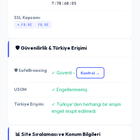
7:7B:6B:05
SSL Kapsamı
*.F8.RE
F8.RE
🛡️ Güvenilirlik & Türkiye Erişimi
🛡️ SafeBrowsing
✓ Güvenli -
Kontrol →
USOM
✓ Engellenmemiş
Türkiye Erişimi
✓ Türkiye'den herhangi bir erişim
engeli tespit edilmedi.
📊 Site Sıralaması ve Konum Bilgileri