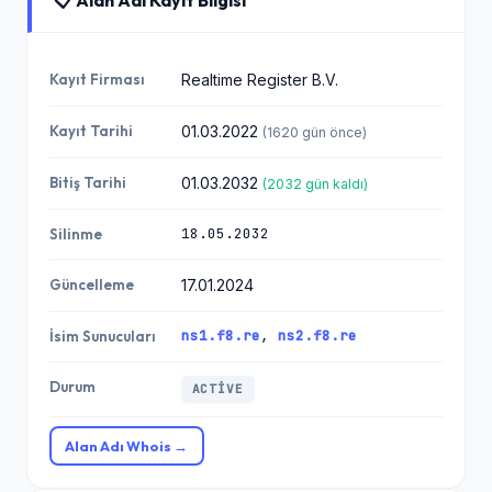
📋 Alan Adı Kayıt Bilgisi
Kayıt Firması
Realtime Register B.V.
Kayıt Tarihi
01.03.2022
(1620 gün önce)
Bitiş Tarihi
01.03.2032
(2032 gün kaldı)
18.05.2032
Silinme
Güncelleme
17.01.2024
ns1.f8.re
,
ns2.f8.re
İsim Sunucuları
Durum
ACTIVE
Alan Adı Whois →