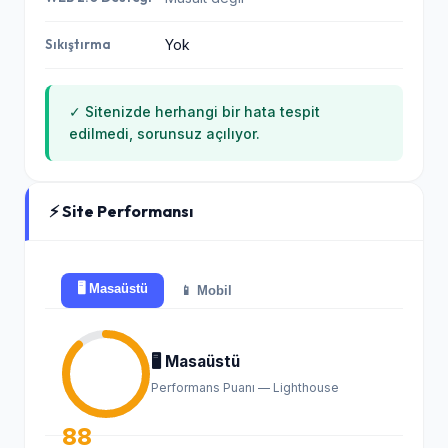
Sıkıştırma
Yok
✓ Sitenizde herhangi bir hata tespit
edilmedi, sorunsuz açılıyor.
⚡ Site Performansı
🖥️ Masaüstü
📱 Mobil
🖥️ Masaüstü
Performans Puanı — Lighthouse
88