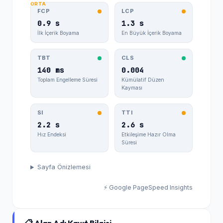
ORTA
FCP
LCP
0.9 s
1.3 s
İlk İçerik Boyama
En Büyük İçerik Boyama
TBT
CLS
140 ms
0.004
Toplam Engelleme Süresi
Kümülatif Düzen
Kayması
SI
TTI
2.2 s
2.6 s
Hız Endeksi
Etkileşime Hazır Olma
Süresi
Sayfa Önizlemesi
⚡ Google PageSpeed Insights