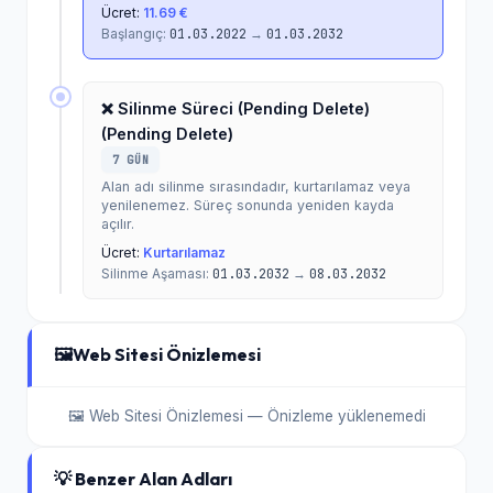
Ücret:
11.69 €
Başlangıç:
01.03.2022
→
01.03.2032
❌ Silinme Süreci (Pending Delete)
(Pending Delete)
7 GÜN
Alan adı silinme sırasındadır, kurtarılamaz veya
yenilenemez. Süreç sonunda yeniden kayda
açılır.
Ücret:
Kurtarılamaz
Silinme Aşaması:
01.03.2032
→
08.03.2032
🖼️
Web Sitesi Önizlemesi
🖼️ Web Sitesi Önizlemesi — Önizleme yüklenemedi
💡 Benzer Alan Adları