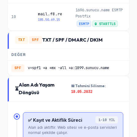
1696.sunucu.name ESMTP
mail.f8.re
Postfix
10
185.50.69.15
ESMTP
🔒 STARTTLS
TXT / SPF / DMARC / DKIM
TXT
SPF
DEĞER
v=spf1 +a +mx -all +a:1899.sunucu.name
SPF
Alan Adı Yaşam
📅 Tahmini Silinme:
⏳
18.05.2032
Döngüsü
✅ Kayıt ve Aktiflik Süreci
1-10 YIL
Alan adı aktiftir. Web sitesi ve e-posta servisleri
normal şekilde çalışır.