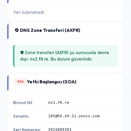
Veri bulunamadı.
🔄 DNS Zone Transferi (AXFR)
🛡️ Zone transferi (AXFR) şu sunucuda devre
dışı: ns2.f8.re. Bu durum güvenlidir.
Yetki Başlangıcı (SOA)
SOA
ns1.f8.re
Birincil NS
185@50.69.11.yoncu.com
Sorumlu
2026080301
Seri Numarası