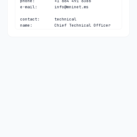
phone:        +1 664 491 6386

e-mail:       
info@mninet.ms
contact:      technical

name:         Chief Technical Officer

organisation: MNI Networks Ltd.

address:      Olveston Drive

address:      Olveston Salem

address:      Montserrat

phone:        +1 664 491 6386

e-mail:       
regsupport@mninet.ms
nserver:      A.LACTLD.ORG 200.0.68.10 
2801:14:a000:0:0:0:0:10

nserver:      MS-NS.ANYCAST.PCH.NET 
2001:500:14:6033:ad:0:0:1 204.61.216.33

nserver:      NS1.ANYCASTDNS.CZ 
185.38.108.108 
2a00:fea0:dead:0:0:0:0:beef

nserver:      NS2.ANYCASTDNS.CZ 
185.28.194.194

ds-rdata:     50317 8 2 
a32757d135853b428cc7825f0bb88fa79f73a2fe497fb4e9