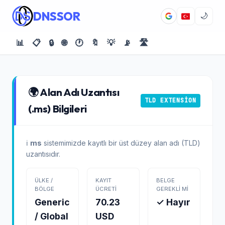
DNSSOR
🌙
📊
📋
🔒
🌐
🕐
🔖
💡
📡
🛣️
🌍 Alan Adı Uzantısı
TLD EXTENSION
(.ms) Bilgileri
ℹ️
ms
sistemimizde kayıtlı bir üst düzey alan adı (TLD)
uzantısıdır.
ÜLKE /
KAYIT
BELGE
BÖLGE
ÜCRETI
GEREKLI MI
Generic
70.23
✓ Hayır
/ Global
USD