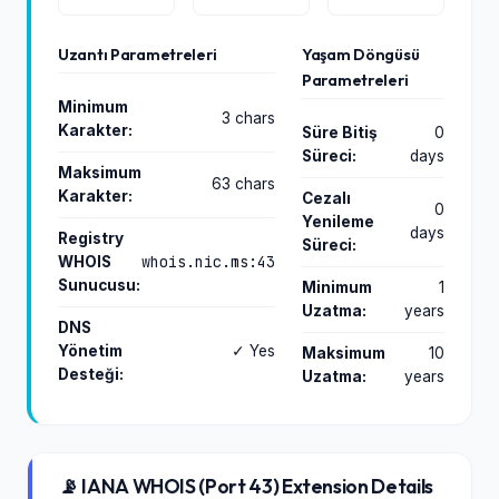
Uzantı Parametreleri
Yaşam Döngüsü
Parametreleri
Minimum
3 chars
Karakter:
Süre Bitiş
0
Süreci:
days
Maksimum
63 chars
Karakter:
Cezalı
0
Yenileme
days
Registry
Süreci:
whois.nic.ms:43
WHOIS
Sunucusu:
Minimum
1
Uzatma:
years
DNS
Yönetim
✓ Yes
Maksimum
10
Desteği:
Uzatma:
years
📡 IANA WHOIS (Port 43) Extension Details