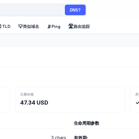
DNS?

💡
📡
🛣️
TLD
类似域名
Ping
路由追踪
注册价格
所
47.34 USD
生命周期参数
3 chars
有效期: