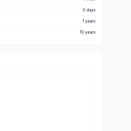
0 days
1 years
10 years