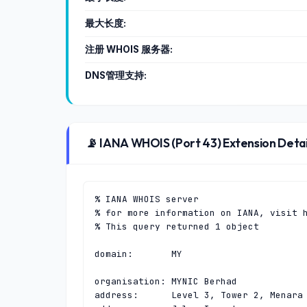
最大长度:
注册 WHOIS 服务器:
DNS管理支持:
📡 IANA WHOIS (Port 43) Extension Detai
% IANA WHOIS server

% for more information on IANA, visit h
% This query returned 1 object

domain:       MY

organisation: MYNIC Berhad

address:      Level 3, Tower 2, Menara 