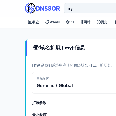
DNSSOR
📊
📋
🔒
🌐
🕐

概览
Whois
SSL
网站
历史
🌍 域名扩展 (.my) 信息
ℹ️
my
是我们系统中注册的顶级域名 (TLD) 扩展名。
国家/地区
Generic / Global
扩展参数
最小长度: