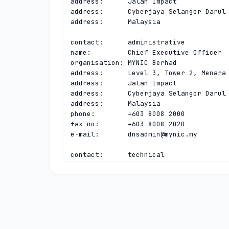
address:      Jalan Impact

address:      Cyberjaya Selangor Darul 
address:      Malaysia

contact:      administrative

name:         Chief Executive Officer

organisation: MYNIC Berhad

address:      Level 3, Tower 2, Menara 
address:      Jalan Impact

address:      Cyberjaya Selangor Darul 
address:      Malaysia

phone:        +603 8008 2000

fax-no:       +603 8008 2020

e-mail:       
dnsadmin@mynic.my
contact:      technical

name:         Chief Executive Officer

organisation: MYNIC Berhad

address:      Level 3, Tower 2, Menara 
address:      Jalan Impact

address:      Cyberjaya Selangor Darul 
address:      Malaysia

phone:        +603 8008 2000
