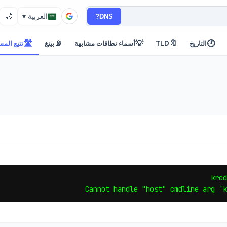
🌙
DNS?
العربية ▾
🛣️
📡
💡
🔖
🕐
التاريخ
TLD
أسماء نطاقات مشابهة
بينغ
تتبع المس
Cannot handle "host" cmdline arg `k