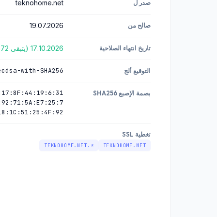
صدر ل
teknohome.net
صالح من
19.07.2026
تاريخ انتهاء الصلاحية
17.10.2026 (يتبقى 72 أيام)
ecdsa-with-SHA256
التوقيع ألج
7:17:8F:44:19:6
بصمة الإصبع SHA256
:92:71:5A:E7:25:7
18:1C:51:25:4F:92
تغطية SSL
*.TEKNOHOME.NET
TEKNOHOME.NET