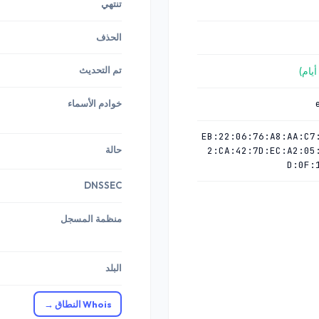
تنتهي
الحذف
تم التحديث
خوادم الأسماء
31:EB:22:06:76:A8:AA:C
حالة
2:CA:42:7D:EC:A2:05
D:0F:
DNSSEC
منظمة المسجل
البلد
Whois النطاق →