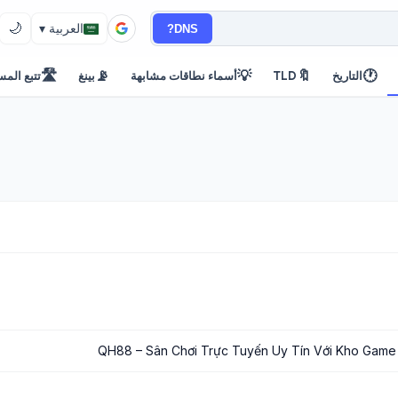
🌙
DNS?
العربية ▾
🛣️
📡
💡
🔖
🕐
التاريخ
TLD
أسماء نطاقات مشابهة
بينغ
تتبع المس
QH88 – Sân Chơi Trực Tuyến Uy Tín Với Kho Game