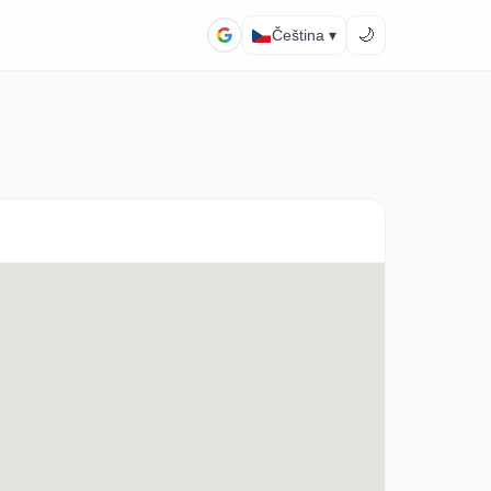
🌙
Čeština ▾