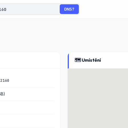
DNS?
🗺️ Umístění
:2160
GB)