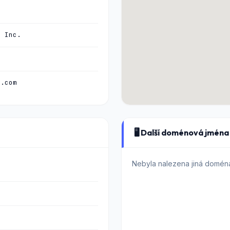
, Inc.
e.com
🖥️ Další doménová jmén
Nebyla nalezena jiná domén