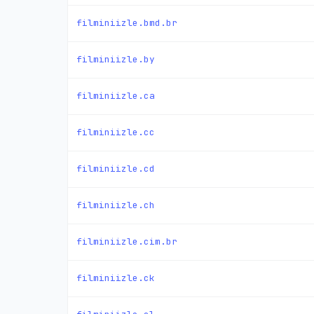
filminiizle.bmd.br
filminiizle.by
filminiizle.ca
filminiizle.cc
filminiizle.cd
filminiizle.ch
filminiizle.cim.br
filminiizle.ck