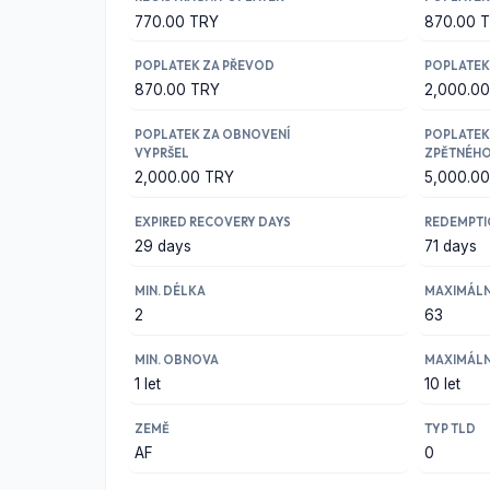
770.00 TRY
870.00 
POPLATEK ZA PŘEVOD
POPLATEK
870.00 TRY
2,000.0
POPLATEK ZA OBNOVENÍ
POPLATEK
VYPRŠEL
ZPĚTNÉH
2,000.00 TRY
5,000.0
EXPIRED RECOVERY DAYS
REDEMPTI
29 days
71 days
MIN. DÉLKA
MAXIMÁLN
2
63
MIN. OBNOVA
MAXIMÁLN
1 let
10 let
ZEMĚ
TYP TLD
AF
0