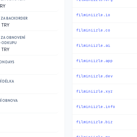
TRY
filminiizle.io
 ZA BACKORDER
0 TRY
filminiizle.co
 ZA OBNOVENÍ
O ODKUPU
filminiizle.ai
0 TRY
filminiizle.app
ON DAYS
filminiizle.dev
Í DÉLKA
filminiizle.xyz
Í OBNOVA
filminiizle.info
filminiizle.biz