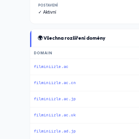
POSTAVENÍ
✓ Aktivní
🌍 Všechna rozšíření domény
DOMAIN
filminiizle.ac
filminiizle.ac.cn
filminiizle.ac.jp
filminiizle.ac.uk
filminiizle.ad.jp