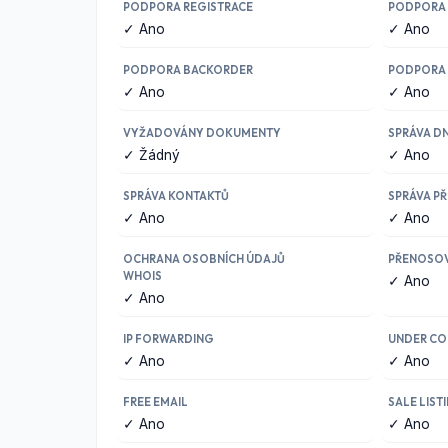
PODPORA REGISTRACE
PODPORA
✓ Ano
✓ Ano
PODPORA BACKORDER
PODPORA 
✓ Ano
✓ Ano
VYŽADOVÁNY DOKUMENTY
SPRÁVA D
✓ Žádný
✓ Ano
SPRÁVA KONTAKTŮ
SPRÁVA P
✓ Ano
✓ Ano
OCHRANA OSOBNÍCH ÚDAJŮ
PŘENOSO
WHOIS
✓ Ano
✓ Ano
IP FORWARDING
UNDER CO
✓ Ano
✓ Ano
FREE EMAIL
SALE LIST
✓ Ano
✓ Ano