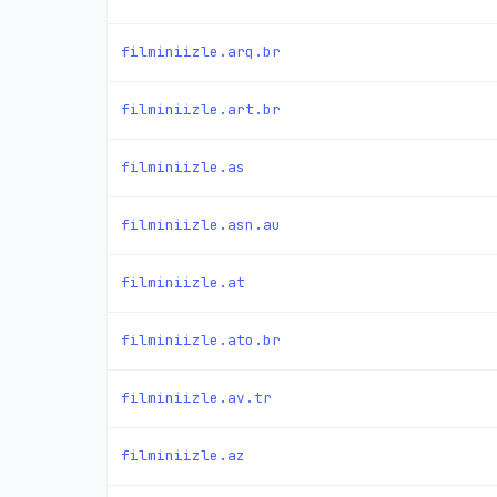
filminiizle.arq.br
filminiizle.art.br
filminiizle.as
filminiizle.asn.au
filminiizle.at
filminiizle.ato.br
filminiizle.av.tr
filminiizle.az