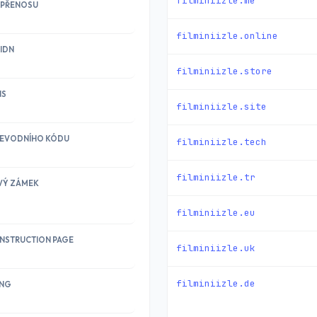
filminiizle.me
 PŘENOSU
filminiizle.online
IDN
filminiizle.store
NS
filminiizle.site
ŘEVODNÍHO KÓDU
filminiizle.tech
filminiizle.tr
VÝ ZÁMEK
filminiizle.eu
NSTRUCTION PAGE
filminiizle.uk
filminiizle.de
ING