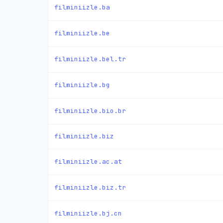
filminiizle.ba
filminiizle.be
filminiizle.bel.tr
filminiizle.bg
filminiizle.bio.br
filminiizle.biz
filminiizle.ac.at
filminiizle.biz.tr
filminiizle.bj.cn