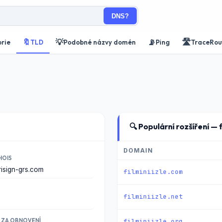
DNS?
🔖
💡
📡
🛣️
orie
TLD
Podobné názvy domén
Ping
TraceRou
🔍 Populární rozšíření — f
DOMAIN
HOIS
risign-grs.com
filminiizle.com
filminiizle.net
filminiizle.org
 ZA OBNOVENÍ