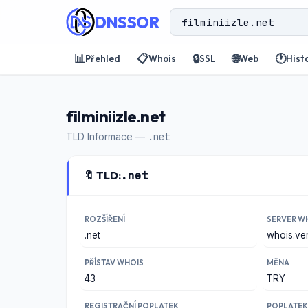
DNSSOR
📊
📋
🔒
🌐
🕐
Přehled
Whois
SSL
Web
Hist
filminiizle.net
TLD Informace —
.net
🔖 TLD:
.net
ROZŠÍŘENÍ
SERVER W
.net
whois.ve
PŘÍSTAV WHOIS
MĚNA
43
TRY
REGISTRAČNÍ POPLATEK
POPLATEK