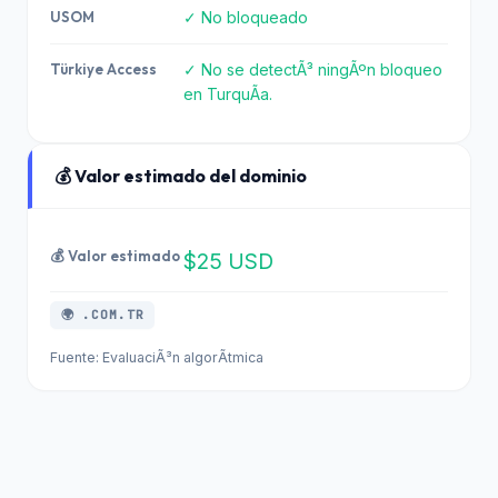
USOM
✓ No bloqueado
Türkiye Access
✓ No se detectÃ³ ningÃºn bloqueo
en TurquÃ­a.
💰 Valor estimado del dominio
💰 Valor estimado
$25 USD
🌍 .COM.TR
Fuente: EvaluaciÃ³n algorÃ­tmica