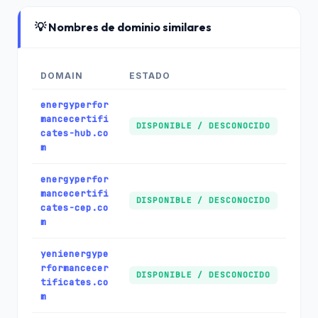
💡 Nombres de dominio similares
DOMAIN
ESTADO
energyperfor
mancecertifi
DISPONIBLE / DESCONOCIDO
cates-hub.co
m
energyperfor
mancecertifi
DISPONIBLE / DESCONOCIDO
cates-cep.co
m
yenienergype
rformancecer
DISPONIBLE / DESCONOCIDO
tificates.co
m