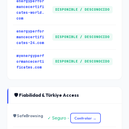
energyperfor
mancecertifi
DISPONIBLE / DESCONOCIDO
cates-world.
com
energyperfor
mancecertifi
DISPONIBLE / DESCONOCIDO
cates-24.com
myenergyperf
ormancecerti
DISPONIBLE / DESCONOCIDO
ficates.com
🛡️ Fiabilidad & Türkiye Access
🛡️ SafeBrowsing
✓ Seguro -
Controlar →