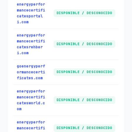
energyperfor
mancecertifi
DISPONIBLE / DESCONOCIDO
catesportal
i.com
energyperfor
mancecertifi
DISPONIBLE / DESCONOCIDO
catesrehber
i.com
goenergyperf
ormancecerti
DISPONIBLE / DESCONOCIDO
ficates.com
energyperfor
mancecertifi
DISPONIBLE / DESCONOCIDO
catesworld.c
om
energyperfor
mancecertifi
DISPONIBLE / DESCONOCIDO