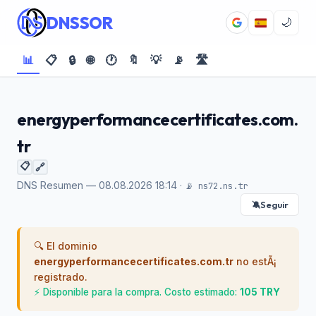
DNSSOR
🌙
📊
📋
🔒
🌐
🕐
🔖
💡
📡
🛣️
energyperformancecertificates.com.
tr
📋
🔗
DNS Resumen — 08.08.2026 18:14 ·
📡 ns72.ns.tr
Seguir
🔕
🔍 El dominio
energyperformancecertificates.com.tr
no estÃ¡
registrado.
⚡ Disponible para la compra. Costo estimado:
105 TRY