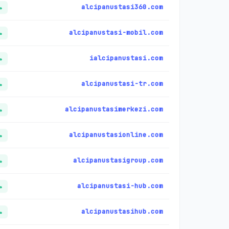
alcipanustasi360.com
م
alcipanustasi-mobil.com
م
ialcipanustasi.com
م
alcipanustasi-tr.com
م
alcipanustasimerkezi.com
م
alcipanustasionline.com
م
alcipanustasigroup.com
م
alcipanustasi-hub.com
م
alcipanustasihub.com
م