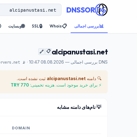
DNSSOR

🌐
🔒
📋
📊
وبسایت
SSL
Whois
بررسی اجمالی
alcipanustasi.net
📋
🔗
DNS بررسی اجمالی — 08.08.2026 10:47 ·
📡 m.gtld-servers.net
ثبت نشده است.
alcipanustasi.net
🔍 دامنه
770 TRY
⚡ برای خرید موجود است. هزینه تخمینی:
💡 نام‌های دامنه مشابه
DOMAIN