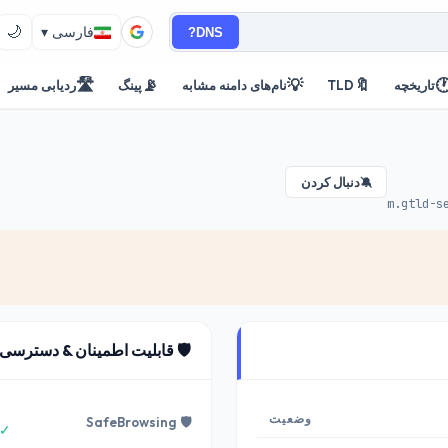
🌙
DNS?
فارسی ▾
🛣️
📡
💡
🔖

ردیابی مسیر
پینگ
نام‌های دامنه مشابه
TLD
تاریخچه
دنبال کردن
🔕
ابلیت اطمینان & دسترسی ترکیه
وضعیت
🛡️ SafeBrowsing
 -