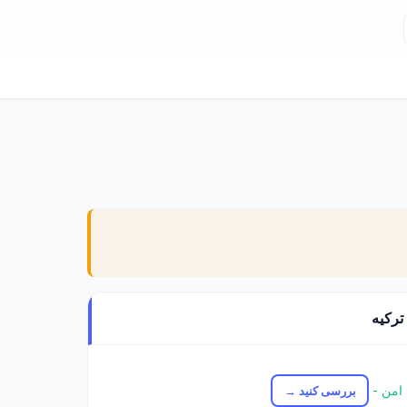
ترکیه
امن -
بررسی کنید →