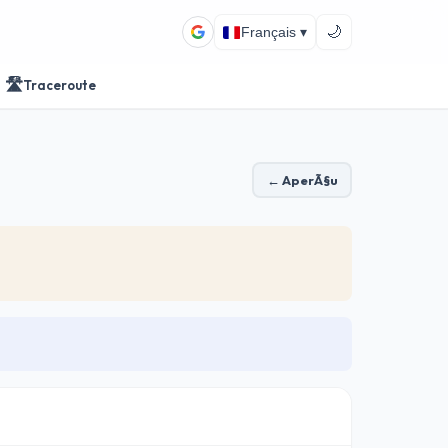
🌙
Français ▾
🛣️
Traceroute
← AperÃ§u