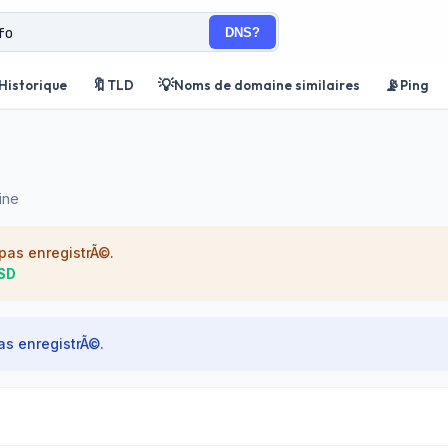
DNS?
🔖
💡
📡
Historique
TLD
Noms de domaine similaires
Ping
ine
as enregistrÃ©.
USD
s enregistrÃ©.