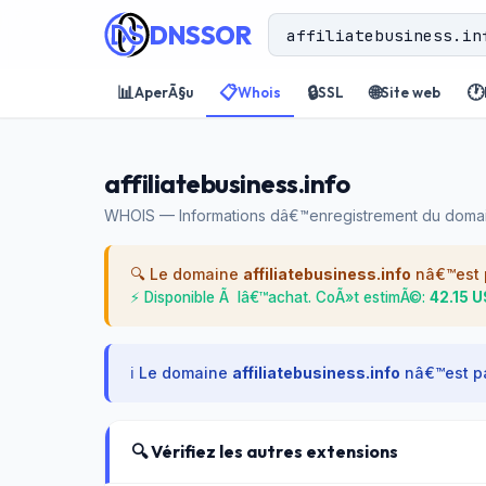
DNSSOR
📊
📋
🔒
🌐
🕐
AperÃ§u
Whois
SSL
Site web
affiliatebusiness.info
WHOIS — Informations dâ€™enregistrement du doma
🔍 Le domaine
affiliatebusiness.info
nâ€™est p
⚡ Disponible Ã lâ€™achat. CoÃ»t estimÃ©:
42.15 
ℹ️ Le domaine
affiliatebusiness.info
nâ€™est pa
🔍 Vérifiez les autres extensions