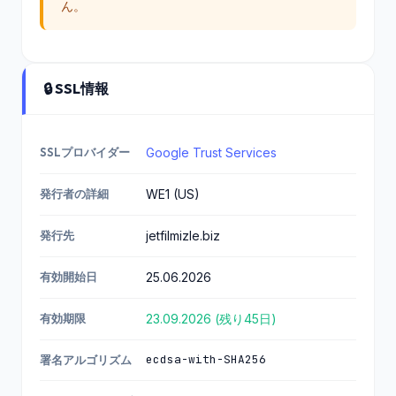
dilanpolat.co
ん。
104.21.21.165
0.202
m.tr
172.67.199.159
2
🔒 SSL情報
SSLプロバイダー
Google Trust Services
発行者の詳細
WE1 (US)
発行先
jetfilmizle.biz
有効開始日
25.06.2026
有効期限
23.09.2026 (残り45日)
ecdsa-with-SHA256
署名アルゴリズム