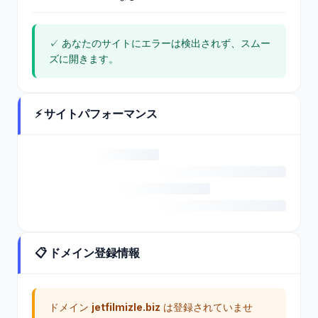
26.0
watermarcresta
104.21.21.165
2.202
urant.com
172.67.199.159
6
✓ あなたのサイトにエラーは検出されず、スムー
ズに開きます。
13.0
104.21.21.165
dihan.net
1.202
172.67.199.159
6
⚡ サイトパフォーマンス
25.1
104.21.21.165
muzikburda.com
2.202
172.67.199.159
5
23.0
104.21.21.165
feukam.com
6.202
172.67.199.159
4
📋 ドメイン登録情報
05.0
teknikonline.c
104.21.21.165
7.202
om.tr
172.67.199.159
3
ドメイン
jetfilmizle.biz
は登録されていませ
19.1