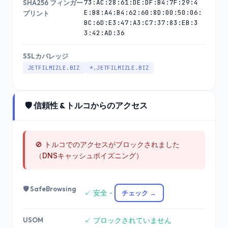
73:AC:28:61:DE:DF:B4:7F:29:4
SHA256 フィンガー
E:B8:A4:B4:62:60:8D:00:50:06:
プリント
BC:6D:E3:47:A3:C7:37:83:EB:3
3:42:AD:36
SSLカバレッジ
JETFILMIZLE.BIZ
*.JETFILMIZLE.BIZ
🛡️ 信頼性 & トルコからのアクセス
🚫 トルコでのアクセスがブロックされました
（DNSキャッシュポイズニング）
🛡️ SafeBrowsing
✓ 安全 -
チェック →
USOM
✓ ブロックされていません