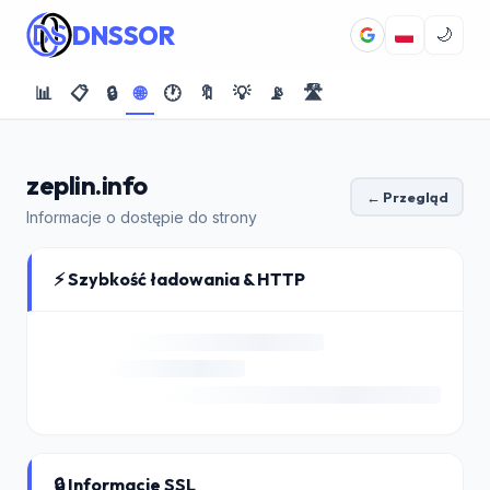
DNSSOR
🌙
📊
📋
🔒
🌐
🕐
🔖
💡
📡
🛣️
zeplin.info
← Przegląd
Informacje o dostępie do strony
⚡ Szybkość ładowania & HTTP
🔒 Informacje SSL