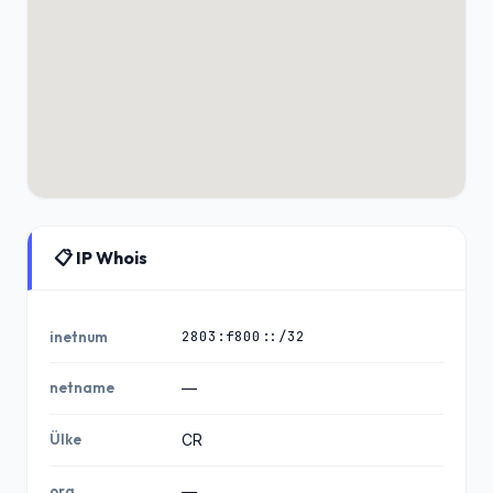
📋 IP Whois
2803:f800::/32
inetnum
netname
—
Ülke
CR
org
—