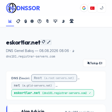
DNSSOR
🌙
📊
📋
🔒
🌐
🕐
🔖
💡
📡
🛣️
eskortlar.net
📋
🔗
DNS Genel Bakış — 08.08.2026 08:06 ·
📡
dns101.registrar-servers.com
Takip Et
🔕
Root
DNS Zinciri:
→
(a.root-servers.net)
net
→
(m.gtld-servers.net)
eskortlar.net
✓
(dns101.registrar-servers.com)
Alan Adı için