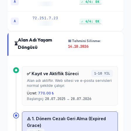
A
✓ 4/4: OK
72.251.7.23
A
✓ 4/4: OK
Alan Adı Yaşam
📅 Tahmini Silinme:
⏳
14.10.2026
Döngüsü
✅ Kayıt ve Aktiflik Süreci
1-10 YIL
Alan adı aktiftir. Web sitesi ve e-posta servisleri
normal şekilde çalışır.
Ücret:
770.00 ₺
Başlangıç:
28.07.2025
→
28.07.2026
⚠️ 1. Dönem Cezalı Geri Alma (Expired
Grace)