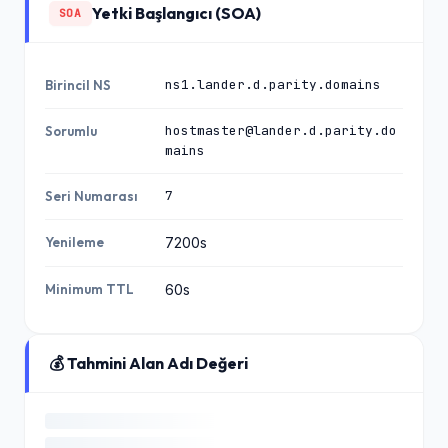
Yetki Başlangıcı (SOA)
SOA
ns1.lander.d.parity.domains
Birincil NS
hostmaster@lander.d.parity.do
Sorumlu
mains
7
Seri Numarası
Yenileme
7200s
Minimum TTL
60s
💰 Tahmini Alan Adı Değeri