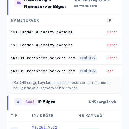
📡 dns101.registrar-
NS
Nameserver Bilgisi
servers.com
NAMESERVER
IP
ns1.lander.d.parity.domains
Error
ns2.lander.d.parity.domains
Error
dns101.registrar-servers.com
Error
REGISTRY
dns102.registrar-servers.com
err
REGISTRY
ℹ️ Bu DNS sorgu kayıtları, en üst nameserver adreslerinden
'.net' için 'm.gtld-servers.net' alınmıştır.
IP Bilgisi
A
AAAA
4 NS sorgulandı
TİP
IP / DEĞER
NS KAYNAĞI
72.251.7.22