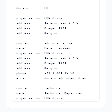
domain:       EU

organisation: EURid vzw

address:      Telecomlaan 9 / 7

address:      Diegem 1831

address:      Belgium

contact:      administrative

name:         Peter Janssen

organisation: EURid vzw

address:      Telecomlaan 9 / 7

address:      Diegem 1831

address:      Belgium

phone:        +32 2 401 27 50

e-mail:       
domain-admin@eurid.eu
contact:      technical

name:         Technical Department

organisation: EURid vzw

address:      Telecomlaan 9 / 7

address:      Diegem 1831
