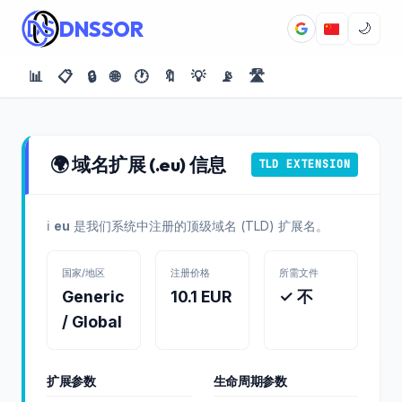
DNSSOR
🌙
📊
📋
🔒
🌐
🕐
🔖
💡
📡
🛣️
🌍 域名扩展 (.eu) 信息
TLD EXTENSION
ℹ️
eu
是我们系统中注册的顶级域名 (TLD) 扩展名。
国家/地区
注册价格
所需文件
Generic
10.1 EUR
✓ 不
/ Global
扩展参数
生命周期参数