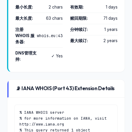
最小长度:
2 chars
有效期:
1 days
最大长度:
63 chars
赎回期限:
71 days
注册
分钟续订:
1 years
whois.eu:43
WHOIS 服
最大续订:
2 years
务器:
DNS管理支
✓ Yes
持:
📡 IANA WHOIS (Port 43) Extension Details
% IANA WHOIS server

% for more information on IANA, visit 
http://www.iana.org

% This query returned 1 object
