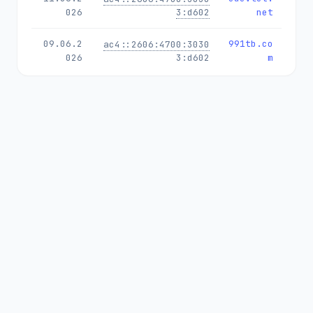
026
3:d602
net
09.06.2
991tb.co
2606:4700:3030::ac4
026
3:d602
m