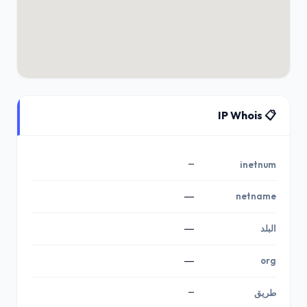
📋 IP Whois
—
inetnum
—
netname
البلد
—
—
org
—
طريق