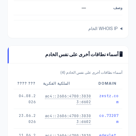
وصف
—
WHOIS IP الخام
🖥️ أسماء نطاقات أخرى على نفس الخادم
أسماء نطاقات أخرى على نفس الخادم (4)
DOMAIN
الملكية الفكرية
??? ????
04.08.2
zestz.co
2606:4700:3030::ac4
026
3:d602
m
23.06.2
73207.co
2606:4700:3030::ac4
026
3:d602
m
11.06.2
edevlet.
2606:4700:3030::ac4