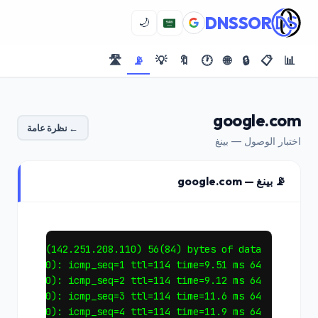
DNSSOR
🌙
🛣️
📡
💡
🔖
🕐
🌐
🔒
📋
📊
google.com
← نظرة عامة
اختبار الوصول — بينغ
📡 بينغ — google.com