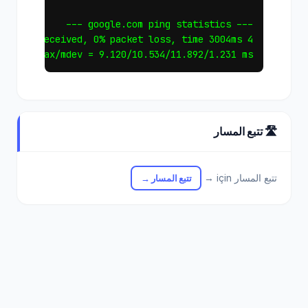
in/avg/max/mdev = 9.120/10.534/11.892/1.231 ms

🛣️ تتبع المسار
تتبع المسار için →
تتبع المسار →