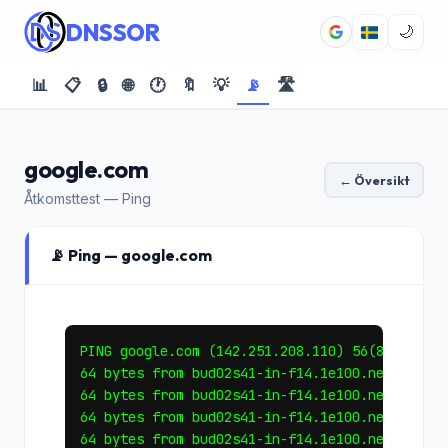
DNSSOR
🌙
📊
📋
🔒
🌐
🕐
🔖
💡
📡
🛣️
google.com
← Översikt
Åtkomsttest — Ping
📡 Ping — google.com
PING google.com (142.251.208.110) 56(84) bytes
64 bytes from bud02s41-in-f14.1e100.net (142.2
64 bytes from bud02s41-in-f14.1e100.net (142.2
64 bytes from bud02s41-in-f14.1e100.net (142.2
64 bytes from bud02s41-in-f14.1e100.net (142.2