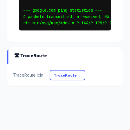
--- google.com ping statistics ---

4 packets transmitted, 4 received, 0% packet l
🛣️ TraceRoute
TraceRoute için →
TraceRoute →