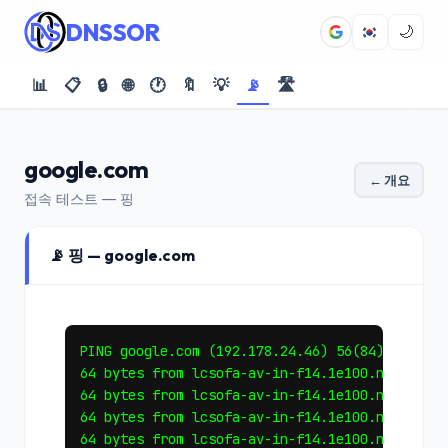
DNSSOR
🌙
📊
📋
🔒
🌐
🕐
🔖
💡
📡
🛣️
google.com
← 개요
접속 테스트 — 핑
📡 핑 — google.com
PING google.com (192.178.24.46) 56(84) bytes o
64 bytes from lcsofa-av-in-f14.1e100.net (192.
64 bytes from lcsofa-av-in-f14.1e100.net (192.
64 bytes from lcsofa-av-in-f14.1e100.net (192.
64 bytes from lcsofa-av-in-f14.1e100.net (192.