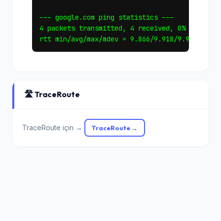
--- google.com ping statistics ---

4 packets transmitted, 4 received, 0% packet l
🛣️ TraceRoute
TraceRoute için →
TraceRoute →