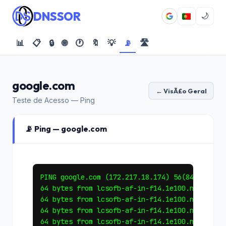
DNSSOR
🌙
📊
📋
🔒
🌐
🕐
🔖
💡
📡
🛣️
google.com
← VisÃ£o Geral
Teste de Acesso — Ping
📡 Ping — google.com
PING google.com (172.217.18.174) 56(84) bytes 
64 bytes from lcsofb-af-in-f14.1e100.net (172.
64 bytes from lcsofb-af-in-f14.1e100.net (172.
64 bytes from lcsofb-af-in-f14.1e100.net (172.
64 bytes from lcsofb-af-in-f14.1e100.net (172.