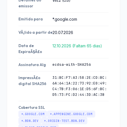
Detalhes do
WE2 (US)
emissor
Emitido para
*.google.com
VÃ¡lido a partir de
20.07.2026
Data de
12.10.2026 (Faltam 65 dias)
ExpiraÃ§Ã£o
ecdsa-with-SHA256
Assinatura Alg
31:BC:F7:A3:58:2E:CD:BC:
ImpressÃ£o
6A:64:1A:22:73:92:E0:49:
digital SHA256
C4:7B:F3:06:1E:D5:6F:BC:
D5:73:FC:D2:44:3D:AC:3B
Cobertura SSL
*.GOOGLE.COM
*.APPENGINE.GOOGLE.COM
*.BDN.DEV
*.ORIGIN-TEST.BDN.DEV