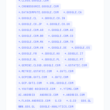
*.CLOUD.GOOGLE.COM
*.CROWDSOURCE.GOOGLE.COM
*.DATACOMPUTE.GOOGLE.COM
*.GOOGLE.CA
*.GOOGLE.CL
*.GOOGLE.CO.IN
*.GOOGLE.CO.JP
*.GOOGLE.CO.UK
*.GOOGLE.COM.AR
*.GOOGLE.COM.AU
*.GOOGLE.COM.BR
*.GOOGLE.COM.CO
*.GOOGLE.COM.MX
*.GOOGLE.COM.TR
*.GOOGLE.COM.VN
*.GOOGLE.DE
*.GOOGLE.ES
*.GOOGLE.FR
*.GOOGLE.HU
*.GOOGLE.IT
*.GOOGLE.NL
*.GOOGLE.PL
*.GOOGLE.PT
*.GEMINI.CLOUD.GOOGLE.COM
*.GSTATIC.COM
*.METRIC.GSTATIC.COM
*.GVT1.COM
*.GCPCDN.GVT1.COM
*.GVT2.COM
*.GCP.GVT2.COM
*.URL.GOOGLE.COM
*.YOUTUBE-NOCOOKIE.COM
*.YTIMG.COM
AI.ANDROID
ANDROID.COM
*.ANDROID.COM
*.FLASH.ANDROID.COM
G.CO
*.G.CO
GOO.GL
WWW.GOO.GL
GOOGLE-ANALYTICS.COM