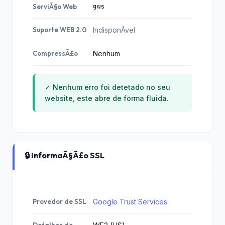
gws
ServiÃ§o Web
Suporte WEB 2.0
IndisponÃ­vel
CompressÃ£o
Nenhum
✓ Nenhum erro foi detetado no seu
website, este abre de forma fluida.
🔒 InformaÃ§Ã£o SSL
Provedor de SSL
Google Trust Services