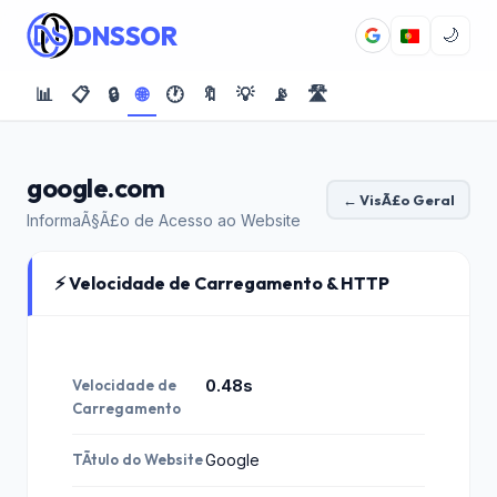
DNSSOR
🌙
📊
📋
🔒
🌐
🕐
🔖
💡
📡
🛣️
google.com
← VisÃ£o Geral
InformaÃ§Ã£o de Acesso ao Website
⚡ Velocidade de Carregamento & HTTP
Velocidade de
0.48s
Carregamento
TÃ­tulo do Website
Google