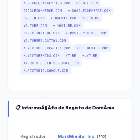
*.GOOGLE-ANALYTICS.COM
GOOGLE.COM
GOOGLECOMMERCE.COM
*.GOOGLECOMMERCE.COM
URCHIN.COM
*.URCHIN.COM
YOUTU.BE
YOUTUBE.COM
*.YOUTUBE.COM
MUSIC.YOUTUBE.COM
*.MUSIC.YOUTUBE.COM
YOUTUBEEDUCATION.COM
*.YOUTUBEEDUCATION.COM
YOUTUBEKIDS.COM
*.YOUTUBEKIDS.COM
YT.BE
*.YT.BE
ANDROID.CLIENTS.GOOGLE.COM
*.AISTUDIO.GOOGLE.COM
📋 InformaÃ§Ã£o de Registo de DomÃ­nio
Registrador
MarkMonitor Inc.
(292)