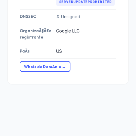
SERVERUPDATEPROHIBITED
DNSSEC
✗ Unsigned
OrganizaÃ§Ã£o
Google LLC
registrante
PaÃ­s
US
Whois de DomÃ­nio →