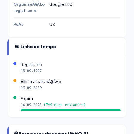
OrganizaÃ§Ã£o
Google LLC
registrante
PaÃ­s
US
📅 Linha do tempo
Registrado
15.09.1997
Ãltima atualizaÃ§Ã£o
09.09.2019
Expira
14.09.2028
(769 dias restantes)
🌐 Servidores de nomes (WHOIS)