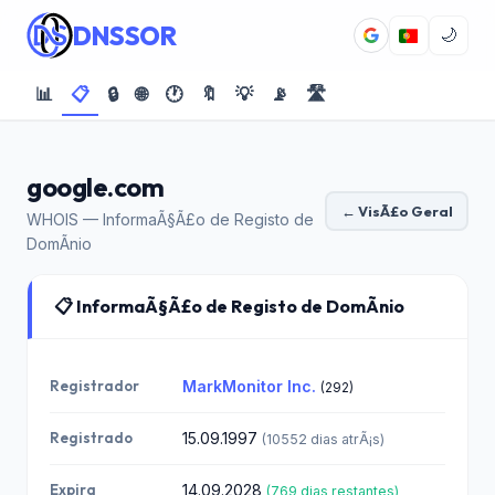
DNSSOR
🌙
📊
📋
🔒
🌐
🕐
🔖
💡
📡
🛣️
google.com
← VisÃ£o Geral
WHOIS — InformaÃ§Ã£o de Registo de
DomÃ­nio
📋 InformaÃ§Ã£o de Registo de DomÃ­nio
Registrador
MarkMonitor Inc.
(292)
Registrado
15.09.1997
(10552 dias atrÃ¡s)
Expira
14.09.2028
(769 dias restantes)