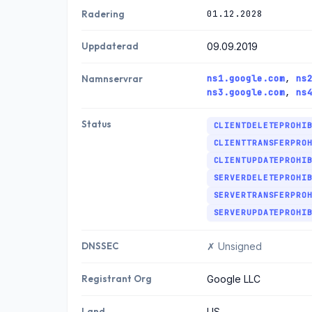
01.12.2028
Radering
Uppdaterad
09.09.2019
ns1.google.com
,
ns
Namnservrar
ns3.google.com
,
ns
Status
CLIENTDELETEPROHI
CLIENTTRANSFERPRO
CLIENTUPDATEPROHI
SERVERDELETEPROHI
SERVERTRANSFERPRO
SERVERUPDATEPROHI
DNSSEC
✗ Unsigned
Registrant Org
Google LLC
Land
US