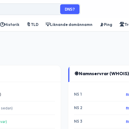
DNS?
🕐
🔖
💡
📡
🛣️
Historik
TLD
Liknande domännamn
Ping
Tr
🌐 Namnservrar (WHOIS)
NS 1
n
)
NS 2
n
 sedan)
NS 3
n
var)