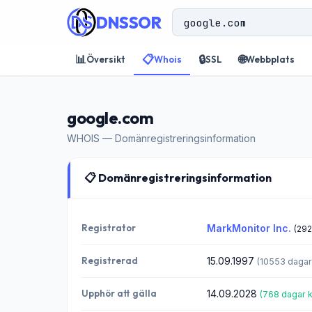
DNSSOR
📊
📋
🔒
🌐
Översikt
Whois
SSL
Webbplats
google.com
WHOIS — Domänregistreringsinformation
📋 Domänregistreringsinformation
Registrator
MarkMonitor Inc.
(292
Registrerad
15.09.1997
(10553 dagar
Upphör att gälla
14.09.2028
(768 dagar k