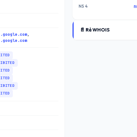
NS 4
n
📄 Rå WHOIS
2.google.com
,
4.google.com
BITED
HIBITED
BITED
BITED
HIBITED
BITED