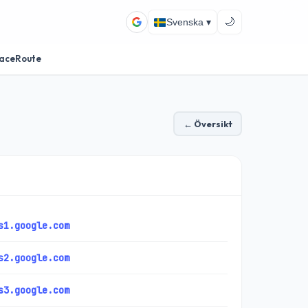
🌙
Svenska ▾
aceRoute
← Översikt
s1.google.com
s2.google.com
s3.google.com