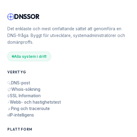
DNSSOR
Det enklaste och mest omfattande sättet att genomföra en
DNS-fråga. Byggt för utvecklare, systemadministratörer och
domänproffs.
Alla system i drift
VERKTYG
DNS-post
🔍
Whois-sökning
📋
SSL Information
🔒
Webb- och hastighetstest
⚡
Ping och traceroute
📡
IP-intelligens
🌐
PLATTFORM