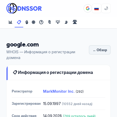
DNSSOR
🌙
📊
📋
🔒
🌐
🕐
🔖
💡
📡
🛣️
google.com
← Обзор
WHOIS — Информация о регистрации
домена
📋 Информация о регистрации домена
Регистратор
MarkMonitor Inc.
(292)
Зарегистрирован
15.09.1997
(10552 дней назад)
Срок действия
14.09.2028
(769 осталось дней)