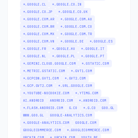
*.GOOGLE.CL
*.GOOGLE.CO.IN
*.GOOGLE.CO.JP
*.GOOGLE.CO.UK
*.GOOGLE.COM.AR
*.GOOGLE.COM.AU
*.GOOGLE.COM.BR
*.GOOGLE.COM.CO
*.GOOGLE.COM.MX
*.GOOGLE.COM.TR
*.GOOGLE.COM.VN
*.GOOGLE.DE
*.GOOGLE.ES
*.GOOGLE.FR
*.GOOGLE.HU
*.GOOGLE.IT
*.GOOGLE.NL
*.GOOGLE.PL
*.GOOGLE.PT
*.GEMINI.CLOUD.GOOGLE.COM
*.GSTATIC.COM
*.METRIC.GSTATIC.COM
*.GVT1.COM
*.GCPCDN.GVT1.COM
*.GVT2.COM
*.GCP.GVT2.COM
*.URL.GOOGLE.COM
*.YOUTUBE-NOCOOKIE.COM
*.YTIMG.COM
AI.ANDROID
ANDROID.COM
*.ANDROID.COM
*.FLASH.ANDROID.COM
G.CO
*.G.CO
GOO.GL
WWW.GOO.GL
GOOGLE-ANALYTICS.COM
*.GOOGLE-ANALYTICS.COM
GOOGLE.COM
GOOGLECOMMERCE.COM
*.GOOGLECOMMERCE.COM
URCHIN.COM
*.URCHIN.COM
YOUTU.BE