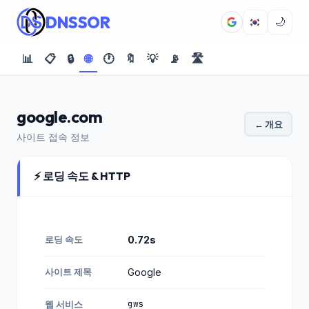
DNSSOR
🌙
📊
📋
🔒
🌐
🕐
🔖
💡
📡
🛣️
google.com
← 개요
사이트 접속 정보
⚡ 로딩 속도 & HTTP
로딩 속도
0.72s
사이트 제목
Google
gws
웹 서비스