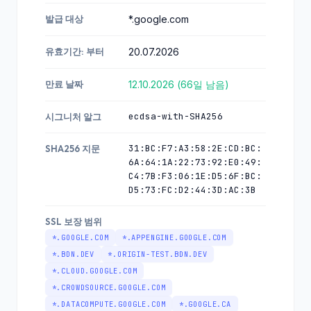
발급 대상
*.google.com
유효기간: 부터
20.07.2026
만료 날짜
12.10.2026 (66일 남음)
ecdsa-with-SHA256
시그니처 알그
31:BC:F7:A3:58:2E:CD:BC:
SHA256 지문
6A:64:1A:22:73:92:E0:49:
C4:7B:F3:06:1E:D5:6F:BC:
D5:73:FC:D2:44:3D:AC:3B
SSL 보장 범위
*.GOOGLE.COM
*.APPENGINE.GOOGLE.COM
*.BDN.DEV
*.ORIGIN-TEST.BDN.DEV
*.CLOUD.GOOGLE.COM
*.CROWDSOURCE.GOOGLE.COM
*.DATACOMPUTE.GOOGLE.COM
*.GOOGLE.CA