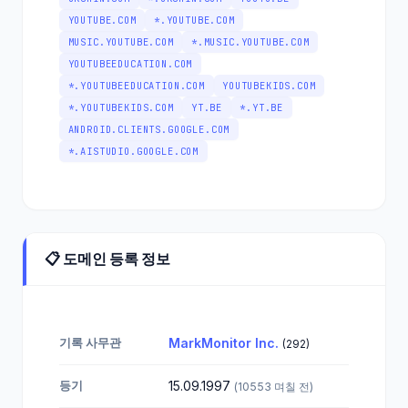
YOUTUBE.COM
*.YOUTUBE.COM
MUSIC.YOUTUBE.COM
*.MUSIC.YOUTUBE.COM
YOUTUBEEDUCATION.COM
*.YOUTUBEEDUCATION.COM
YOUTUBEKIDS.COM
*.YOUTUBEKIDS.COM
YT.BE
*.YT.BE
ANDROID.CLIENTS.GOOGLE.COM
*.AISTUDIO.GOOGLE.COM
📋 도메인 등록 정보
기록 사무관
MarkMonitor Inc.
(292)
등기
15.09.1997
(10553 며칠 전)