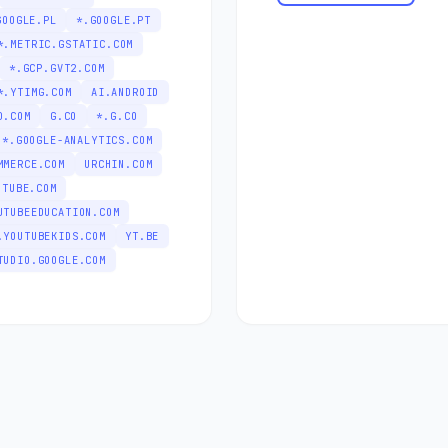
GOOGLE.PL
*.GOOGLE.PT
*.METRIC.GSTATIC.COM
*.GCP.GVT2.COM
*.YTIMG.COM
AI.ANDROID
D.COM
G.CO
*.G.CO
*.GOOGLE-ANALYTICS.COM
MMERCE.COM
URCHIN.COM
UTUBE.COM
UTUBEEDUCATION.COM
.YOUTUBEKIDS.COM
YT.BE
TUDIO.GOOGLE.COM