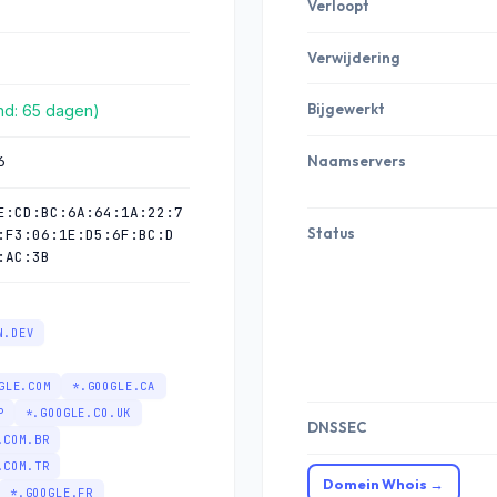
Verloopt
Verwijdering
Bijgewerkt
end: 65 dagen)
6
Naamservers
E:CD:BC:6A:64:1A:22:7
Status
:F3:06:1E:D5:6F:BC:D
:AC:3B
N.DEV
GLE.COM
*.GOOGLE.CA
P
*.GOOGLE.CO.UK
DNSSEC
.COM.BR
.COM.TR
Domein Whois →
*.GOOGLE.FR