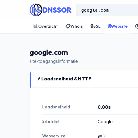
DNSSOR
📊
📋
🔒
🌐

Overzicht
Whois
SSL
Website
google.com
site-toegangsinformatie
⚡ Laadsnelheid & HTTP
Laadsnelheid
0.88s
Sitetitel
Google
gws
Webservice