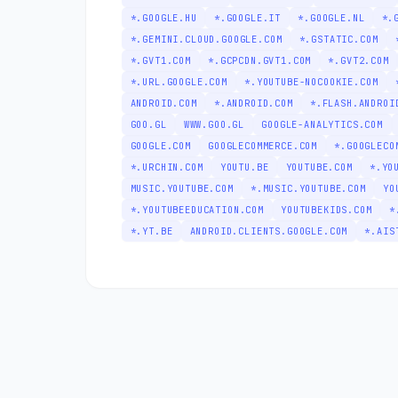
*.GOOGLE.HU
*.GOOGLE.IT
*.GOOGLE.NL
*.
*.GEMINI.CLOUD.GOOGLE.COM
*.GSTATIC.COM
*.GVT1.COM
*.GCPCDN.GVT1.COM
*.GVT2.COM
*.URL.GOOGLE.COM
*.YOUTUBE-NOCOOKIE.COM
ANDROID.COM
*.ANDROID.COM
*.FLASH.ANDROI
GOO.GL
WWW.GOO.GL
GOOGLE-ANALYTICS.COM
GOOGLE.COM
GOOGLECOMMERCE.COM
*.GOOGLECO
*.URCHIN.COM
YOUTU.BE
YOUTUBE.COM
*.YO
MUSIC.YOUTUBE.COM
*.MUSIC.YOUTUBE.COM
YO
*.YOUTUBEEDUCATION.COM
YOUTUBEKIDS.COM
*
*.YT.BE
ANDROID.CLIENTS.GOOGLE.COM
*.AIS