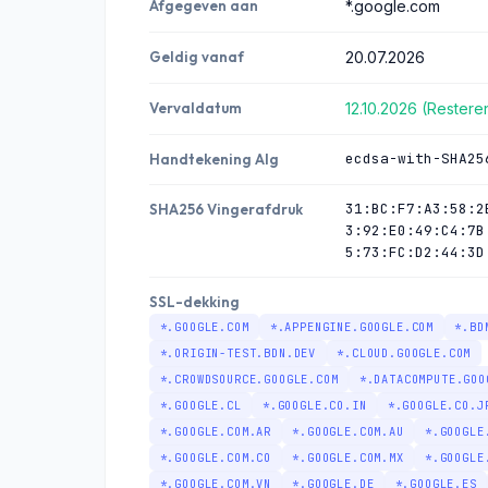
Afgegeven aan
*.google.com
Geldig vanaf
20.07.2026
Vervaldatum
12.10.2026 (Rester
ecdsa-with-SHA25
Handtekening Alg
31:BC:F7:A3:58:2
SHA256 Vingerafdruk
3:92:E0:49:C4:7B
5:73:FC:D2:44:3D
SSL-dekking
*.GOOGLE.COM
*.APPENGINE.GOOGLE.COM
*.BD
*.ORIGIN-TEST.BDN.DEV
*.CLOUD.GOOGLE.COM
*.CROWDSOURCE.GOOGLE.COM
*.DATACOMPUTE.GOO
*.GOOGLE.CL
*.GOOGLE.CO.IN
*.GOOGLE.CO.J
*.GOOGLE.COM.AR
*.GOOGLE.COM.AU
*.GOOGLE
*.GOOGLE.COM.CO
*.GOOGLE.COM.MX
*.GOOGLE
*.GOOGLE.COM.VN
*.GOOGLE.DE
*.GOOGLE.ES