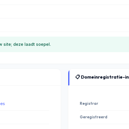
 site; deze laadt soepel.
📋 Domeinregistratie-i
ces
Registrar
Geregistreerd