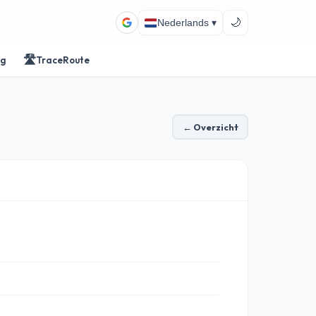
🌙
Nederlands ▾
🛣️
ng
TraceRoute
← Overzicht