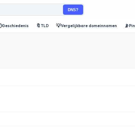
DNS?

🔖
💡
📡
Geschiedenis
TLD
Vergelijkbare domeinnamen
Pi