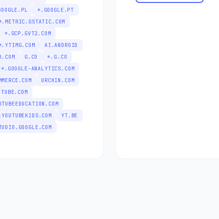
GOOGLE.PL
*.GOOGLE.PT
*.METRIC.GSTATIC.COM
*.GCP.GVT2.COM
*.YTIMG.COM
AI.ANDROID
D.COM
G.CO
*.G.CO
*.GOOGLE-ANALYTICS.COM
MMERCE.COM
URCHIN.COM
UTUBE.COM
UTUBEEDUCATION.COM
.YOUTUBEKIDS.COM
YT.BE
TUDIO.GOOGLE.COM