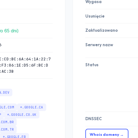
Wygasa
Usunięcie
Zaktualizowano
ło 65 dni)
6
Serwery nazw
E:CD:BC:6A:64:1A:22:7
Status
:F3:06:1E:D5:6F:BC:D
:AC:3B
N.DEV
GLE.COM
*.GOOGLE.CA
P
*.GOOGLE.CO.UK
DNSSEC
.COM.BR
.COM.TR
Whois domeny →
*.GOOGLE.FR