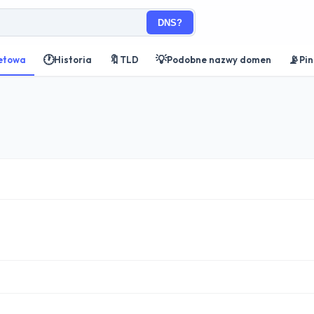
DNS?
🕐
🔖
💡
📡
netowa
Historia
TLD
Podobne nazwy domen
Pi