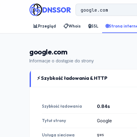
DNSSOR
📊
📋
🔒
🌐
Przegląd
Whois
SSL
Strona inter
google.com
Informacje o dostępie do strony
⚡ Szybkość ładowania & HTTP
Szybkość ładowania
0.84s
Tytuł strony
Google
gws
Usługa sieciowa