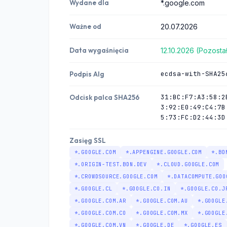
Wydane dla
*.google.com
Ważne od
20.07.2026
Data wygaśnięcia
12.10.2026 (Pozosta
ecdsa-with-SHA25
Podpis Alg
31:BC:F7:A3:58:2
Odcisk palca SHA256
3:92:E0:49:C4:7B
5:73:FC:D2:44:3D
Zasięg SSL
*.GOOGLE.COM
*.APPENGINE.GOOGLE.COM
*.BD
*.ORIGIN-TEST.BDN.DEV
*.CLOUD.GOOGLE.COM
*.CROWDSOURCE.GOOGLE.COM
*.DATACOMPUTE.GOO
*.GOOGLE.CL
*.GOOGLE.CO.IN
*.GOOGLE.CO.J
*.GOOGLE.COM.AR
*.GOOGLE.COM.AU
*.GOOGLE
*.GOOGLE.COM.CO
*.GOOGLE.COM.MX
*.GOOGLE
*.GOOGLE.COM.VN
*.GOOGLE.DE
*.GOOGLE.ES