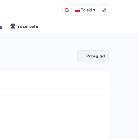
🌙
Polski ▾
🛣️
ng
Traceroute
← Przegląd