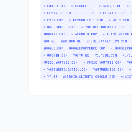
*.GOOGLE.HU
*.GOOGLE.IT
*.GOOGLE.NL
*.
*.GEMINI.CLOUD.GOOGLE.COM
*.GSTATIC.COM
*.GVT1.COM
*.GCPCDN.GVT1.COM
*.GVT2.COM
*.URL.GOOGLE.COM
*.YOUTUBE-NOCOOKIE.COM
ANDROID.COM
*.ANDROID.COM
*.FLASH.ANDROI
GOO.GL
WWW.GOO.GL
GOOGLE-ANALYTICS.COM
GOOGLE.COM
GOOGLECOMMERCE.COM
*.GOOGLECO
*.URCHIN.COM
YOUTU.BE
YOUTUBE.COM
*.YO
MUSIC.YOUTUBE.COM
*.MUSIC.YOUTUBE.COM
YO
*.YOUTUBEEDUCATION.COM
YOUTUBEKIDS.COM
*
*.YT.BE
ANDROID.CLIENTS.GOOGLE.COM
*.AIS