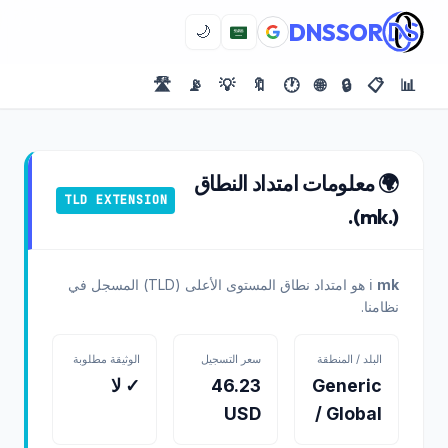
DNSSOR
🌙
🛣️
📡
💡
🔖
🕐
🌐
🔒
📋
📊
🌍 معلومات امتداد النطاق
TLD EXTENSION
(.mk).
mk
ℹ️
هو امتداد نطاق المستوى الأعلى (TLD) المسجل في
نظامنا.
البلد / المنطقة
سعر التسجيل
الوثيقة مطلوبة
Generic
46.23
✓ لا
USD
/ Global