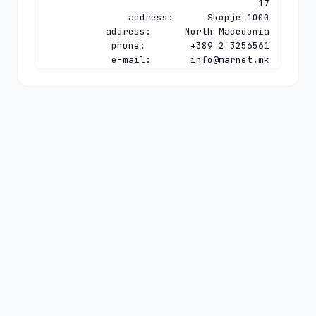
e-mail:       
info@marnet.mk
organisation: Faculty of Computer 
address:      "Rugjer Boshkovikj" 16, 
e-mail:       
vladislav.bidikov@finki.ukim.mk
nserver:      B.DNS.SI 153.5.81.140 
nserver:      DNS-MK.UNIVIE.AC.AT 