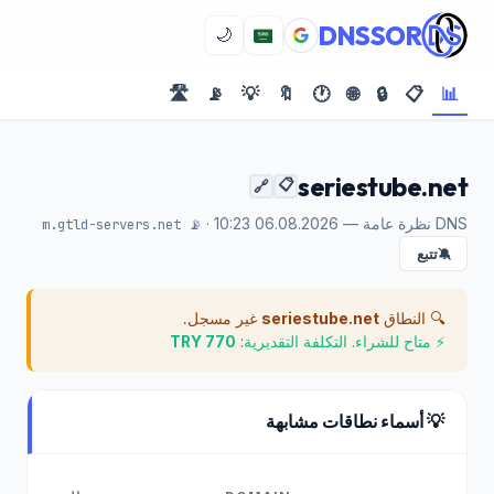
DNSSOR
🌙
🛣️
📡
💡
🔖
🕐
🌐
🔒
📋
📊
seriestube.net
📋
🔗
DNS نظرة عامة — 06.08.2026 10:23 ·
📡 m.gtld-servers.net
تتبع
🔕
🔍 النطاق
seriestube.net
غير مسجل.
⚡ متاح للشراء. التكلفة التقديرية:
770 TRY
💡 أسماء نطاقات مشابهة