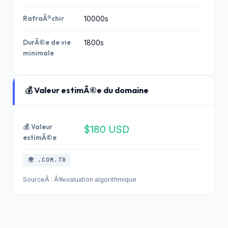
RafraÃ®chir
10000s
DurÃ©e de vie
1800s
minimale
💰 Valeur estimÃ©e du domaine
💰 Valeur
$180 USD
estimÃ©e
🌍 .COM.TR
SourceÂ : Ã‰valuation algorithmique