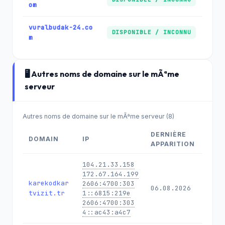
om
vuralbudak-24.co
DISPONIBLE / INCONNU
m
🖥️ Autres noms de domaine sur le mÃªme
serveur
Autres noms de domaine sur le mÃªme serveur (8)
DERNIÈRE
DOMAIN
IP
APPARITION
104.21.33.158
172.67.164.199
karekodkar
2606:4700:303
06.08.2026
tvizit.tr
1::6815:219e
2606:4700:303
4::ac43:a4c7