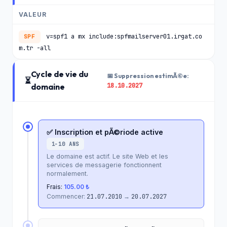
VALEUR
v=spf1 a mx include:spfmailserver01.irgat.co
SPF
m.tr -all
Cycle de vie du
📅 Suppression estimÃ©e:
⏳
18.10.2027
domaine
✅ Inscription et pÃ©riode active
1-10 ANS
Le domaine est actif. Le site Web et les
services de messagerie fonctionnent
normalement.
Frais:
105.00 ₺
Commencer:
21.07.2010
→
20.07.2027