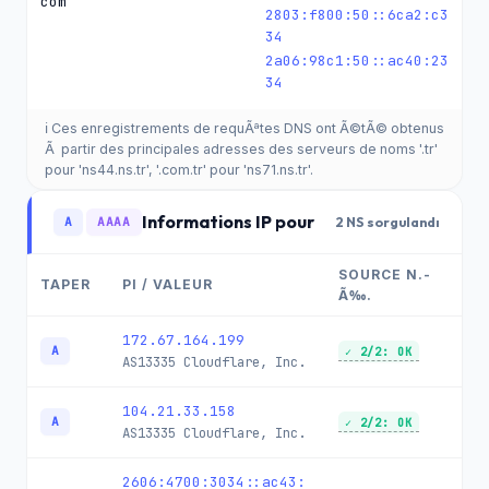
com
2803:f800:50::6ca2:c3
34
2a06:98c1:50::ac40:23
34
ℹ️ Ces enregistrements de requÃªtes DNS ont Ã©tÃ© obtenus
Ã partir des principales adresses des serveurs de noms '.tr'
pour 'ns44.ns.tr', '.com.tr' pour 'ns71.ns.tr'.
Informations IP pour
A
AAAA
2 NS sorgulandı
SOURCE N.-
TAPER
PI / VALEUR
Ã‰.
172.67.164.199
A
✓ 2/2: OK
AS13335
Cloudflare, Inc.
104.21.33.158
A
✓ 2/2: OK
AS13335
Cloudflare, Inc.
2606:4700:3034::ac43: