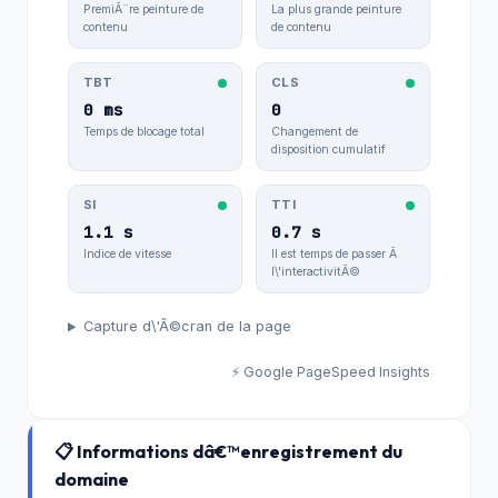
PremiÃ¨re peinture de
La plus grande peinture
contenu
de contenu
TBT
CLS
0 ms
0
Temps de blocage total
Changement de
disposition cumulatif
SI
TTI
1.1 s
0.7 s
Indice de vitesse
Il est temps de passer Ã
l\'interactivitÃ©
Capture d\'Ã©cran de la page
⚡ Google PageSpeed Insights
📋 Informations dâ€™enregistrement du
domaine