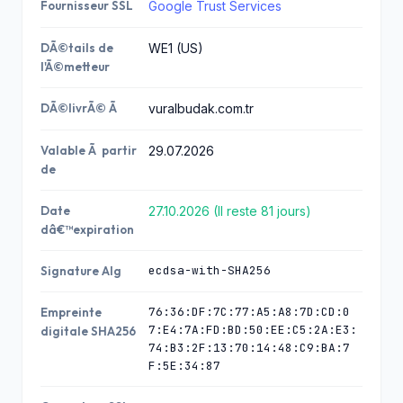
Fournisseur SSL
Google Trust Services
DÃ©tails de
WE1 (US)
l'Ã©metteur
DÃ©livrÃ© Ã
vuralbudak.com.tr
Valable Ã partir
29.07.2026
de
Date
27.10.2026 (Il reste 81 jours)
dâ€™expiration
ecdsa-with-SHA256
Signature Alg
76:36:DF:7C:77:A5:A8:7D:CD:0
Empreinte
7:E4:7A:FD:BD:50:EE:C5:2A:E3:
digitale SHA256
74:B3:2F:13:70:14:48:C9:BA:7
F:5E:34:87