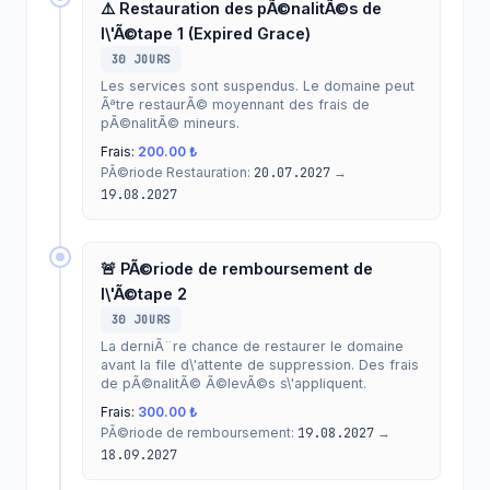
⚠️ Restauration des pÃ©nalitÃ©s de
l\'Ã©tape 1 (Expired Grace)
30 JOURS
Les services sont suspendus. Le domaine peut
Ãªtre restaurÃ© moyennant des frais de
pÃ©nalitÃ© mineurs.
Frais:
200.00 ₺
PÃ©riode Restauration:
20.07.2027
→
19.08.2027
🚨 PÃ©riode de remboursement de
l\'Ã©tape 2
30 JOURS
La derniÃ¨re chance de restaurer le domaine
avant la file d\'attente de suppression. Des frais
de pÃ©nalitÃ© Ã©levÃ©s s\'appliquent.
Frais:
300.00 ₺
PÃ©riode de remboursement:
19.08.2027
→
18.09.2027