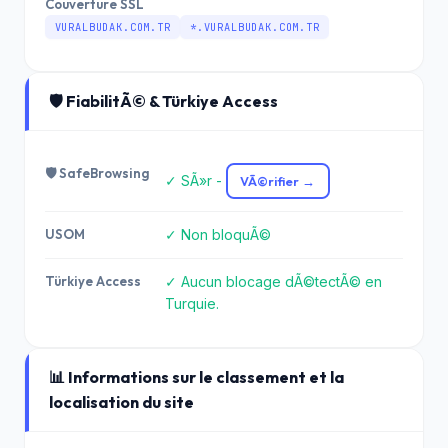
Couverture SSL
VURALBUDAK.COM.TR
*.VURALBUDAK.COM.TR
🛡️ FiabilitÃ© & Türkiye Access
🛡️ SafeBrowsing
✓ SÃ»r -
VÃ©rifier →
USOM
✓ Non bloquÃ©
Türkiye Access
✓ Aucun blocage dÃ©tectÃ© en
Turquie.
📊 Informations sur le classement et la
localisation du site