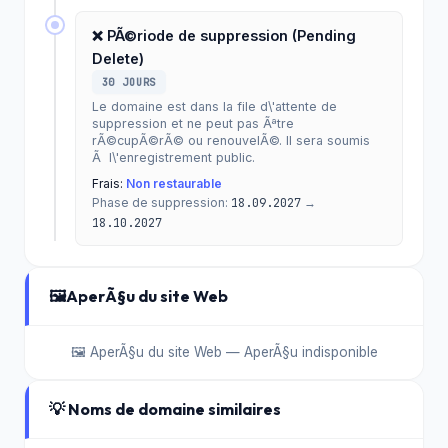
❌ PÃ©riode de suppression (Pending
Delete)
30 JOURS
Le domaine est dans la file d\'attente de
suppression et ne peut pas Ãªtre
rÃ©cupÃ©rÃ© ou renouvelÃ©. Il sera soumis
Ã l\'enregistrement public.
Frais:
Non restaurable
Phase de suppression:
18.09.2027
→
18.10.2027
🖼️
AperÃ§u du site Web
🖼️ AperÃ§u du site Web — AperÃ§u indisponible
💡 Noms de domaine similaires