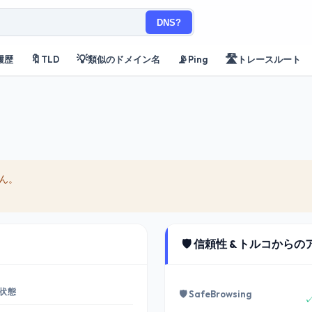
DNS?
🔖
💡
📡
🛣️
履歴
TLD
類似のドメイン名
Ping
トレースルート
ん。
🛡️ 信頼性 & トルコから
状態
🛡️ SafeBrowsing
✓