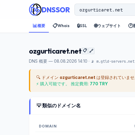
DNSSOR
📊
📋
🔒
🌐
🕐
概要
Whois
SSL
ウェブサイト
ozgurticaret.net
📋
🔗
DNS 概要 — 08.08.2026 14:10 ·
📡 m.gtld-servers.net
🔍 ドメイン
ozgurticaret.net
は登録されていませ
⚡ 購入可能です。 推定費用:
770 TRY
💡 類似のドメイン名
DOMAIN