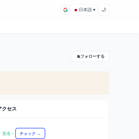
🌙
日本語 ▾
フォローする
🔕
のアクセス
 安全 -
チェック →