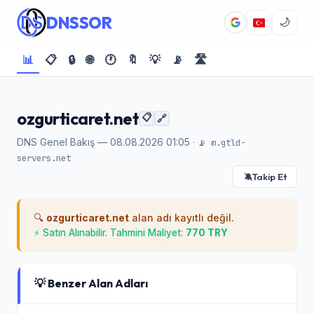
DNSSOR
🌙
📊
📋
🔒
🌐
🕐
🔖
💡
📡
🛣️
ozgurticaret.net
📋
🔗
DNS Genel Bakış — 08.08.2026 01:05 ·
📡 m.gtld-
servers.net
Takip Et
🔕
🔍
ozgurticaret.net
alan adı kayıtlı değil.
⚡ Satın Alınabilir. Tahmini Maliyet:
770 TRY
💡 Benzer Alan Adları