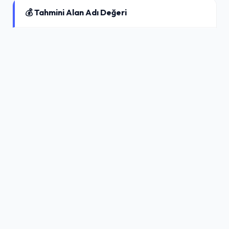
💰 Tahmini Alan Adı Değeri
💰 Tahmini Değer
$110 USD
🌍 .NET
Kaynak: Algoritmik Değerleme
DNSSOR
DNS sorgusu yapmanın en basit ve en kapsamlı yolu.
Geliştiriciler, sistem yöneticileri ve alan adı profesyonelleri için
tasarlandı.