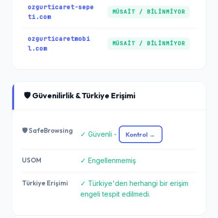
ozgurticaret-sepe
MÜSAIT / BILINMIYOR
ti.com
ozgurticaretmobi
MÜSAIT / BILINMIYOR
l.com
🛡️ Güvenilirlik & Türkiye Erişimi
🛡️ SafeBrowsing
✓ Güvenli -
Kontrol →
USOM
✓ Engellenmemiş
Türkiye Erişimi
✓ Türkiye'den herhangi bir erişim
engeli tespit edilmedi.