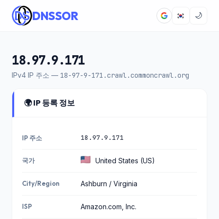
DNSSOR
🌙
18.97.9.171
IPv4 IP 주소 —
18-97-9-171.crawl.commoncrawl.org
🌍 IP 등록 정보
18.97.9.171
IP 주소
국가
United States (US)
City/Region
Ashburn / Virginia
ISP
Amazon.com, Inc.