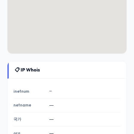
📋 IP Whois
—
inetnum
netname
—
국가
—
org
—