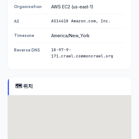
Organization
AWS EC2 (us-east-1)
AS14618 Amazon.com, Inc.
AS
Timezone
America/New_York
18-97-9-
Reverse DNS
171.crawl.commoncrawl.org
🗺️ 위치