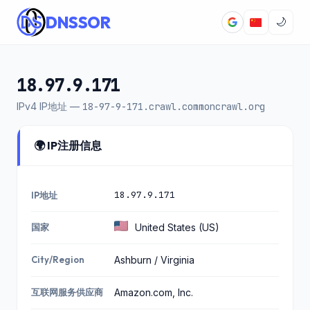
DNSSOR
🌙
18.97.9.171
IPv4 IP地址 —
18-97-9-171.crawl.commoncrawl.org
🌍 IP注册信息
18.97.9.171
IP地址
国家
United States (US)
City/Region
Ashburn / Virginia
互联网服务供应商
Amazon.com, Inc.