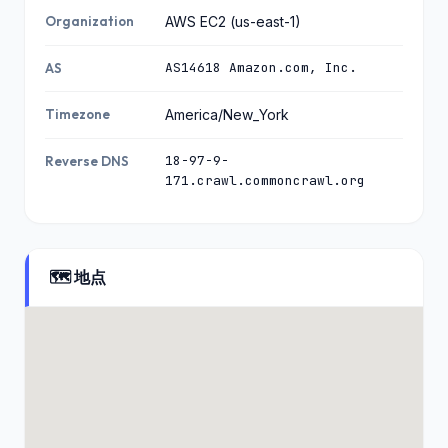
Organization
AWS EC2 (us-east-1)
AS14618 Amazon.com, Inc.
AS
Timezone
America/New_York
18-97-9-
Reverse DNS
171.crawl.commoncrawl.org
🗺️ 地点