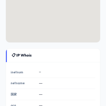
📋 IP Whois
—
inetnum
netname
—
国家
—
org
—