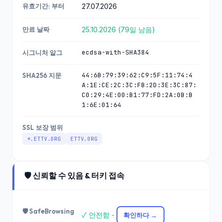
유효기간: 부터
27.07.2026
만료 날짜
25.10.2026 (79일 남음)
ecdsa-with-SHA384
시그니처 알그
44:6B:79:39:62:C9:5F:11:74:4
SHA256 지문
A:1E:CE:2C:3C:FB:2D:3E:3C:87:
C0:29:4E:00:B1:77:FD:2A:0B:B
1:6E:01:64
SSL 보장 범위
*.ETTV.ORG
ETTV.ORG
🛡️ 신뢰할 수 있음 & 터키 접속
🛡️ SafeBrowsing
✓ 안전함 -
확인하다 →