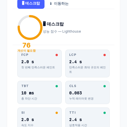
🖥️ 데스크탑
📱 이동하는
19.1
104.21.58.4
f36.net
1.202
172.67.196.77
5
🖥️ 데스크탑
30.0
성능 점수 — Lighthouse
104.21.58.4
4fi.com
5.202
172.67.196.77
5
76
개선이 필요함
22.0
FCP
LCP
104.21.58.4
blusterer.com
4.202
2.0 s
2.4 s
172.67.196.77
5
첫 번째 만족스러운 페인트
만족스러운 최대 규모의 페인
트
23.0
costanera-usdt.
104.21.58.4
3.202
TBT
CLS
com
172.67.196.77
3
10 ms
0.003
총 차단 시간
누적 레이아웃 변경
04.0
104.21.58.4
egotoys.com.tr
9.202
172.67.196.77
SI
TTI
2
2.0 s
2.4 s
속도 지수
상호작용 시간