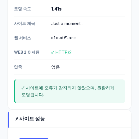
6
2606:4700:303
로딩 속도
1.41s
4::ac43:c44d
사이트 제목
Just a moment...
104.21.58.4
172.67.196.77
10.0
2606:4700:303
cloudflare
웹 서비스
locex.com
7.202
2::6815:3a04
6
2606:4700:303
WEB 2.0 지원
✓ HTTP/2
4::ac43:c44d
압축
없음
09.0
104.21.58.4
avancebpo.com
6.202
172.67.196.77
6
✓ 사이트에 오류가 감지되지 않았으며, 원활하게
03.0
로딩됩니다.
104.21.58.4
9020.com
4.202
172.67.196.77
6
⚡ 사이트 성능
19.0
104.21.58.4
lix.in
2.202
172.67.196.77
6