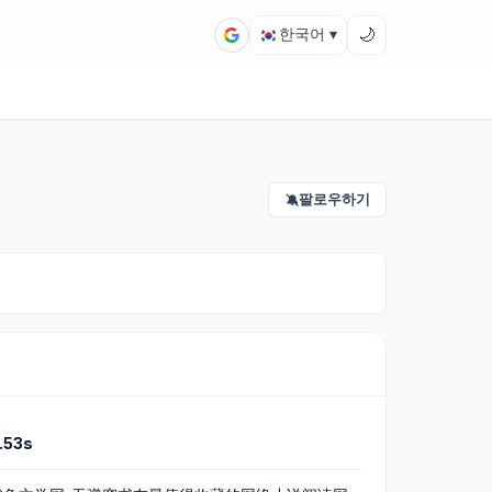
🌙
한국어 ▾
팔로우하기
🔕
.53s