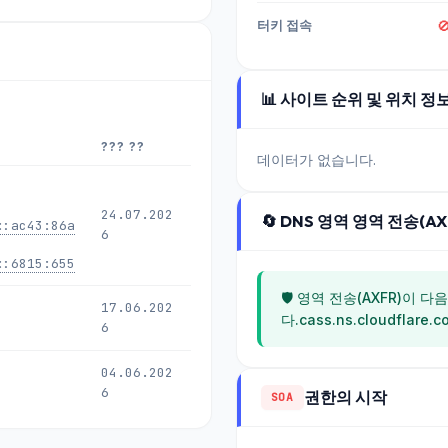
터키 접속

📊 사이트 순위 및 위치 정
??? ??
데이터가 없습니다.
24.07.202
🔄 DNS 영역 영역 전송(AX
::ac43:86a
6
::6815:655
🛡️ 영역 전송(AXFR)이
17.06.202
다.cass.ns.cloudflar
6
04.06.202
6
권한의 시작
SOA
03.06.202