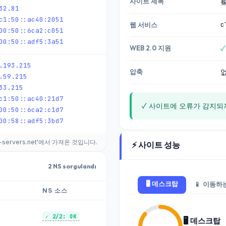
사이트 제목
32.81
c1:50::ac40:2051
c
웹 서비스
00:50::6ca2:c051
00:50::adf5:3a51
WEB 2.0 지원
✓
.193.215
압축
.59.215
33.215
c1:50::ac40:21d7
✓ 사이트에 오류가 감지되
00:50::6ca2:c1d7
00:58::adf5:3bd7
d-servers.net'에서 가져온 것입니다.
⚡ 사이트 성능
2 NS sorgulandı
🖥️ 데스크탑
📱 이동하
NS 소스
✓ 2/2: OK
🖥️ 데스크탑