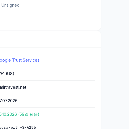
 Unsigned
oogle Trust Services
E1 (US)
zmirtravesti.net
7.07.2026
5.10.2026 (59일 남음)
cdsa-with-SHA256