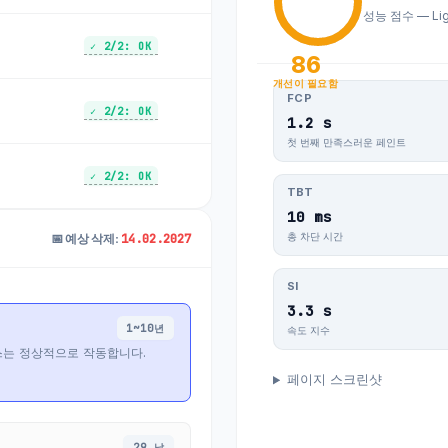
성능 점수 — Lig
✓ 2/2: OK
86
개선이 필요함
FCP
✓ 2/2: OK
1.2 s
첫 번째 만족스러운 페인트
✓ 2/2: OK
TBT
10 ms
14.02.2027
총 차단 시간
📅 예상 삭제:
SI
3.3 s
1~10년
속도 지수
스는 정상적으로 작동합니다.
페이지 스크린샷
29 날