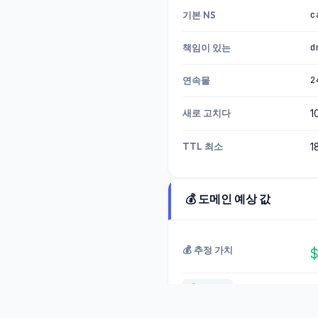
6
c
기본 NS
11.04.202
d
책임이 있는
6
2
연속물
30.03.202
6
새로 고치다
1
24.02.202
6
TTL 최소
1
19.02.202
6
💰 도메인 예상 값
02.01.202
6
💰 추정 가치
$
15.12.202
5
🌍 .NET
출처: 알고리즘 평가
19.08.202