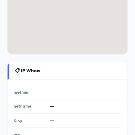
📋 IP Whois
—
inetnum
netname
—
Kraj
—
org
—