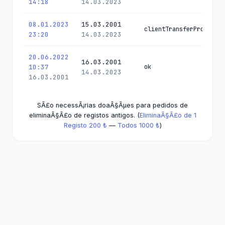
14:18
14.03.2023
08.01.2023
15.03.2001
clientTransferProhibited
23:20
14.03.2023
20.06.2022
16.03.2001
10:37
ok
14.03.2023
16.03.2001
SÃ£o necessÃ¡rias doaÃ§Ãµes para pedidos de
eliminaÃ§Ã£o de registos antigos. (
EliminaÃ§Ã£o de 1
Registo 200 ₺
—
Todos 1000 ₺
)