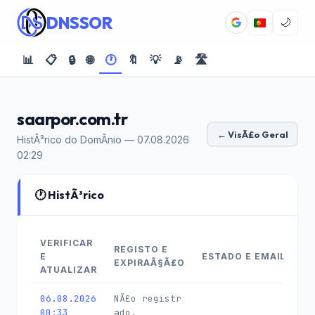
DNSSOR
🌙
📊
📋
🔒
🌐
🕐
🔖
💡
📡
🛣️
saarpor.com.tr
← VisÃ£o Geral
HistÃ³rico do DomÃ­nio — 07.08.2026
02:29
🕐 HistÃ³rico
VERIFICAR
REGISTO E
E
ESTADO E EMAIL
EXPIRAÃ§Ã£O
ATUALIZAR
06.08.2026
NÃ£o registr
00:33
ado.