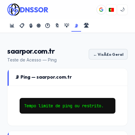
DNSSOR
🌙
📊
📋
🔒
🌐
🕐
🔖
💡
📡
🛣️
saarpor.com.tr
← VisÃ£o Geral
Teste de Acesso — Ping
📡 Ping — saarpor.com.tr
Tempo limite de ping ou restrito.