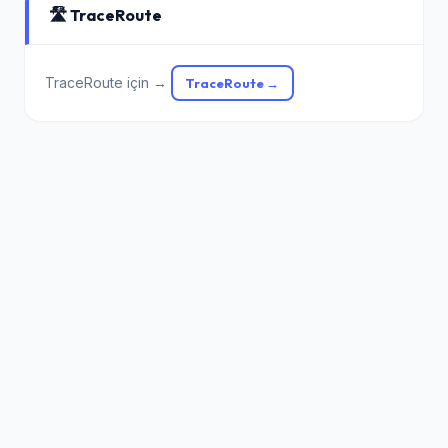
🛣️ TraceRoute
TraceRoute için →
TraceRoute →