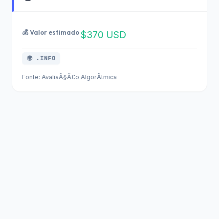
💰 Valor estimado
$370 USD
🌍 .INFO
Fonte: AvaliaÃ§Ã£o AlgorÃ­tmica