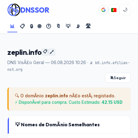
DNSSOR
🌙
📊
📋
🔒
🌐
🕐
🔖
💡
📡
🛣️
zeplin.info
📋
🔗
DNS VisÃ£o Geral — 06.08.2026 10:26 ·
📡 b0.info.afilias-
nst.org
Seguir
🔕
🔍 O domÃ­nio
zeplin.info
nÃ£o estÃ¡ registado.
⚡ DisponÃ­vel para compra. Custo Estimado:
42.15 USD
💡 Nomes de DomÃ­nio Semelhantes