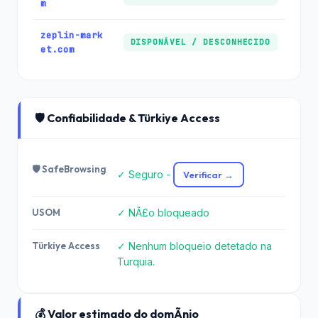
m
zeplin-mark
DISPONÃ­VEL / DESCONHECIDO
et.com
🛡️ Confiabilidade & Türkiye Access
🛡️ SafeBrowsing
✓ Seguro -
Verificar →
USOM
✓ NÃ£o bloqueado
Türkiye Access
✓ Nenhum bloqueio detetado na
Turquia.
💰 Valor estimado do domÃ­nio