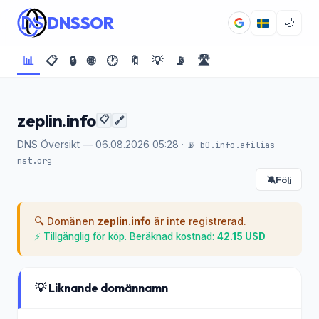
DNSSOR
🌙
📊
📋
🔒
🌐
🕐
🔖
💡
📡
🛣️
zeplin.info
📋
🔗
DNS Översikt — 06.08.2026 05:28 ·
📡 b0.info.afilias-
nst.org
Följ
🔕
🔍 Domänen
zeplin.info
är inte registrerad.
⚡ Tillgänglig för köp. Beräknad kostnad:
42.15 USD
💡 Liknande domännamn