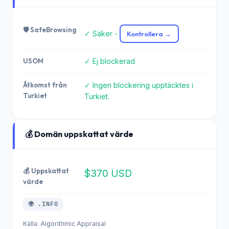
🛡️ SafeBrowsing
✓ Säker -
Kontrollera →
USOM
✓ Ej blockerad
Åtkomst från
✓ Ingen blockering upptäcktes i
Turkiet
Turkiet.
💰 Domän uppskattat värde
💰 Uppskattat
$370 USD
värde
🌍 .INFO
Källa: Algorithmic Appraisal