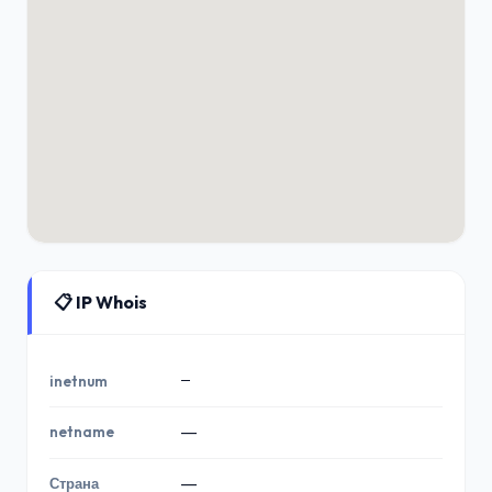
📋 IP Whois
—
inetnum
netname
—
Страна
—