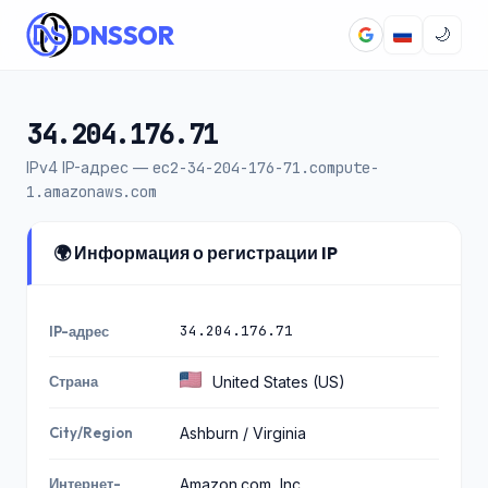
DNSSOR
🌙
34.204.176.71
IPv4 IP-адрес —
ec2-34-204-176-71.compute-
1.amazonaws.com
🌍 Информация о регистрации IP
34.204.176.71
IP-адрес
Страна
United States (US)
City/Region
Ashburn / Virginia
Интернет-
Amazon.com, Inc.