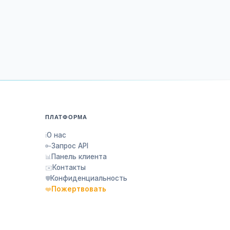
ПЛАТФОРМА
О нас
ℹ️
Запрос API
🔑
Панель клиента
📊
Контакты
✉️
Конфиденциальность
🛡️
Пожертвовать
❤️