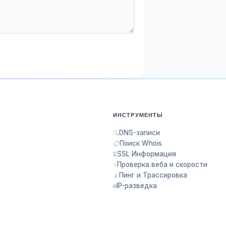
ИНСТРУМЕНТЫ
DNS-записи
🔍
Поиск Whois
📋
SSL Информация
🔒
Проверка веба и скорости
⚡
Пинг и Трассировка
📡
IP-разведка
🌐