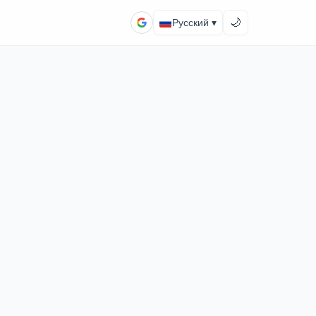
🌙
Русский ▾