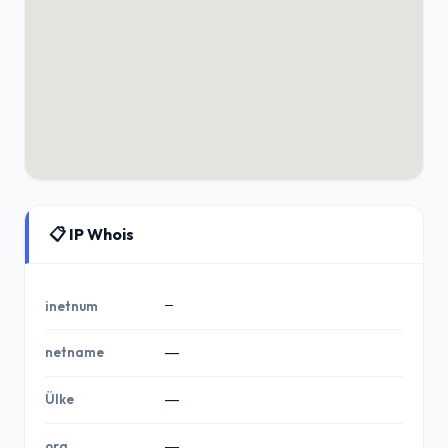
📋 IP Whois
—
inetnum
netname
—
Ülke
—
org
—