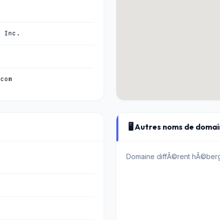
, Inc.
.com
🖥️ Autres noms de doma
Domaine diffÃ©rent hÃ©berg