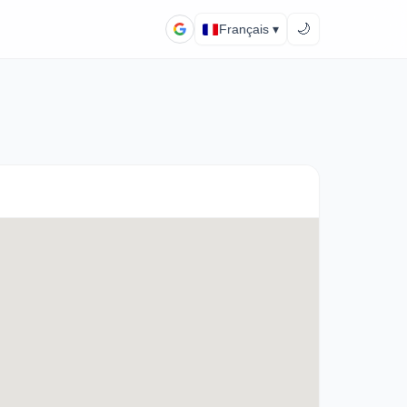
🌙
Français ▾