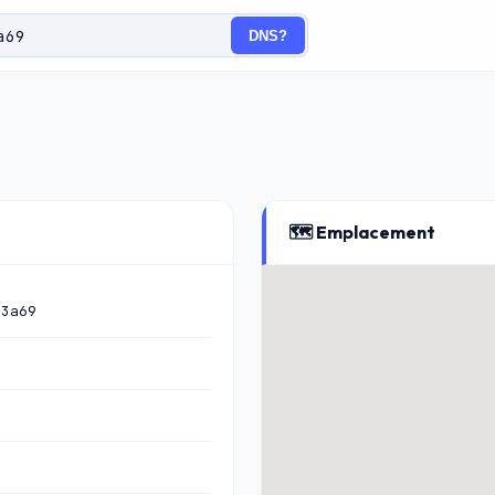
DNS?
🗺️ Emplacement
:3a69