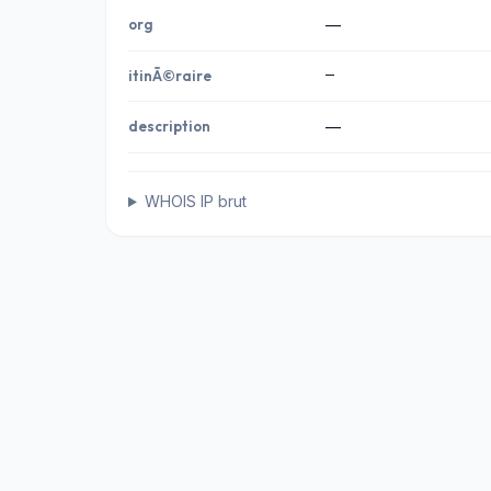
org
—
—
itinÃ©raire
description
—
WHOIS IP brut